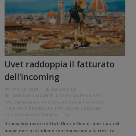
Uvet raddoppia il fatturato
dell’incoming
OTT 22, 2019
AMEZZULLO
ANTONELLO LANZELLOTTO
,
GRUPPO UVET
,
INCOMING
,
MADE IN UVET
,
SARDATUR HOLIDAYS
,
TRIPITALY DRIVE
,
UVET
,
UVET HOTEL COMPANY
COMUNICATI STAMPA
0
Il consolidamento di Stati Uniti e Cina e l’apertura del
nuovo mercato Indiano contribuiscono alla crescita