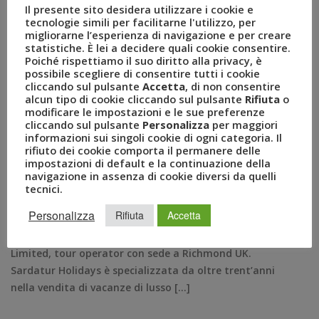
Il presente sito desidera utilizzare i cookie e
tecnologie simili per facilitarne l'utilizzo, per
migliorarne l’esperienza di navigazione e per creare
Il Gruppo Uvet acquisisce
statistiche. È lei a decidere quali cookie consentire.
Poiché rispettiamo il suo diritto alla privacy, è
Sardatur Holidays
possibile scegliere di consentire tutti i cookie
cliccando sul pulsante
Accetta
, di non consentire
alcun tipo di cookie cliccando sul pulsante
Rifiuta
o
GEN 24, 2019
AMEZZULLO
modificare le impostazioni e le sue preferenze
GRUPPO UVET
,
LUCA PATANÈ
,
LUXURY TRAVEL
,
cliccando sul pulsante
Personalizza
per maggiori
SARDATUR HOLIDAYS
,
TOUR OPERATING
,
informazioni sui singoli cookie di ogni categoria. Il
rifiuto dei cookie comporta il permanere delle
TOUR OPERATOR
,
UVET
impostazioni di default e la continuazione della
COMUNICATI STAMPA
0
navigazione in assenza di cookie diversi da quelli
Milano, 24 gennaio – Il Gruppo Uvet – polo italiano del
tecnici.
turismo, leader nella fornitura di servizi e soluzioni
Personalizza
Rifiuta
Accetta
innovative per viaggi leisure, mobility management,
eventi, mice e pharma – ha acquisito Sardatur Holidays
Limited, tour operator con sede a Richmond UK.
Sardatur Holidays è specializzata da oltre trent’anni
nella vendita di vacanze di lusso […]