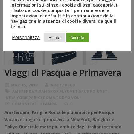
informazioni sui singoli cookie di ogni categoria. Il
rifiuto dei cookie comporta il permanere delle
impostazioni di default e la continuazione della
navigazione in assenza di cookie diversi da quelli
tecnici.
Personalizza
Rifiuta
Accetta
Viaggi di Pasqua e Primavera
MAR 15, 2017
AMEZZULLO
AMSTERDAM
,
BANGKOK
,
FLYUVET
,
GRUPPO UVET
,
NEW YORK
,
PARIGI
,
ROMA
,
TOKYO
,
VOLI
COMUNICATI STAMPA
0
Amsterdam, Parigi e Roma le più ambite per Pasqua
Vacanze lunghe di primavera a New York, Bangkok e
Tokyo Queste le mete più ambite dagli italiani secondo
FlyUvet Milano, 15 marzo 2017 – La primavera sta per