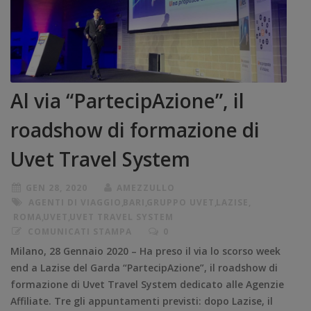
Al via “PartecipAzione”, il
roadshow di formazione di
Uvet Travel System
GEN 28, 2020
AMEZZULLO
AGENTI DI VIAGGIO
,
BARI
,
GRUPPO UVET
,
LAZISE
,
ROMA
,
UVET
,
UVET TRAVEL SYSTEM
COMUNICATI STAMPA
0
Milano, 28 Gennaio 2020 – Ha preso il via lo scorso week
end a Lazise del Garda “PartecipAzione”, il roadshow di
formazione di Uvet Travel System dedicato alle Agenzie
Affiliate. Tre gli appuntamenti previsti: dopo Lazise, il