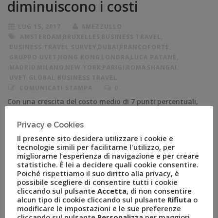
diminuiscono i costi
LUG 15, 2017
AMEZZULLO
AMSTERDAM
,
BRUXELLES
,
BUSINESS TRAVEL
,
BUSINESS TRAVEL SURVEY
,
DUBAI
,
FRANCOFORTE
,
GRUPPO UVET
,
HONG KONG
,
LONDRA
,
LUCA PATANÈ
,
MADRID
,
MILANO
,
NEW YORK
,
PARIGI
,
ROMA
,
SHANGAI
,
UVET GLOBAL BUSINESS TRAVEL
COMUNICATI STAMPA
0
Con una crescita del costo medio di 7 punti percentuali,
New York rimane la città nella quale il pernottamento
Privacy e Cookies
ha un costo maggiore. Crescono i prezzi di Shangai,
Hong Kong, Singapore e San Paolo. In calo solo Dubai.
Il presente sito desidera utilizzare i cookie e
tecnologie simili per facilitarne l'utilizzo, per
Milano 25 luglio – Le regolari rilevazioni di Uvet
migliorarne l’esperienza di navigazione e per creare
sull’andamento dei prezzi medi per il Business Travel […]
statistiche. È lei a decidere quali cookie consentire.
Poiché rispettiamo il suo diritto alla privacy, è
possibile scegliere di consentire tutti i cookie
cliccando sul pulsante
Accetta
, di non consentire
alcun tipo di cookie cliccando sul pulsante
Rifiuta
o
modificare le impostazioni e le sue preferenze
cliccando sul pulsante
Personalizza
per maggiori