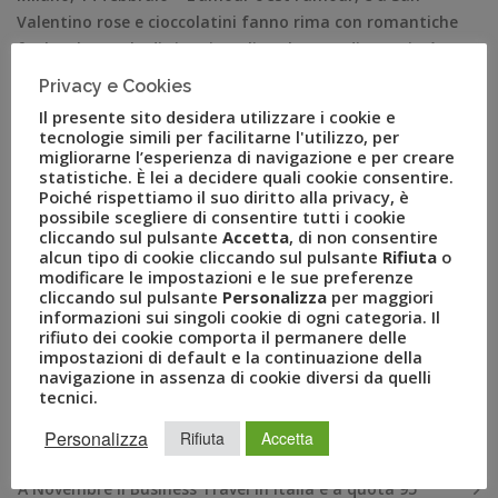
Valentino rose e cioccolatini fanno rima con romantiche
fughe. Il portale di viaggio online FlyUvet–di proprietà
del Gruppo Uvet, permette di trovare i voli ai prezzi più
Privacy e Cookies
convenienti del mercato, sia di linea sia low cost – ha
Il presente sito desidera utilizzare i cookie e
indagato* i gusti degli innamorati, a livello
tecnologie simili per facilitarne l'utilizzo, per
internazionale […]
migliorarne l’esperienza di navigazione e per creare
statistiche. È lei a decidere quali cookie consentire.
Poiché rispettiamo il suo diritto alla privacy, è
possibile scegliere di consentire tutti i cookie
cliccando sul pulsante
Accetta
, di non consentire
alcun tipo di cookie cliccando sul pulsante
Rifiuta
o
modificare le impostazioni e le sue preferenze
cliccando sul pulsante
Personalizza
per maggiori
informazioni sui singoli cookie di ogni categoria. Il
rifiuto dei cookie comporta il permanere delle
impostazioni di default e la continuazione della
navigazione in assenza di cookie diversi da quelli
tecnici.
RECENT POSTS
Personalizza
Rifiuta
Accetta
A Novembre il Business Travel in Italia è a quota 95