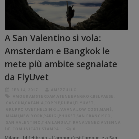
A San Valentino si vola:
Amsterdam e Bangkok le
mete più ambite segnalate
da FlyUvet
FEB 14, 2017
AMEZZULLO
AMOUR
,
AMSTERDAM
,
ATENE
,
BANGKOK
,
BELPAESE
,
CANCUN
,
CATANIA
,
COPPIE
,
DUBAI
,
FLYUVET
,
GRUPPO UVET
,
HELSINKI
,
L'AVANA
,
LOW COST
,
MANÉ
,
MIAMI
,
NEW YORK
,
PARIGI
,
PHUKET
,
SAN FRANCISCO
,
SAN VALENTINO
,
THAILANDIA
,
TIRANA
,
VENEZIA
,
VIENNA
COMUNICATI STAMPA
0
Milano, 14 febbraio – L’amour c’est l’amour, e a San