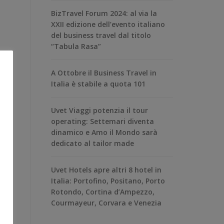
BizTravel Forum 2024: al via la
XXII edizione dell’evento italiano
del business travel dal titolo
“Tabula Rasa”
A Ottobre il Business Travel in
Italia è stabile a quota 101
Uvet Viaggi potenzia il tour
operating: Settemari diventa
dinamico e Amo il Mondo sarà
dedicato al tailor made
Uvet Hotels apre altri 8 hotel in
Italia: Portofino, Positano, Porto
Rotondo, Cortina d’Ampezzo,
Courmayeur, Corvara e Venezia