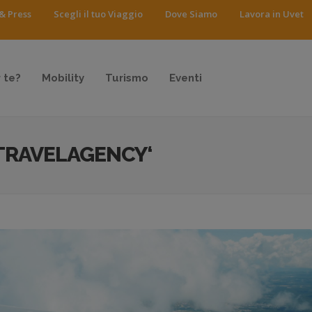
& Press
Scegli il tuo Viaggio
Dove Siamo
Lavora in Uvet
 te?
Mobility
Turismo
Eventi
TRAVELAGENCY‘