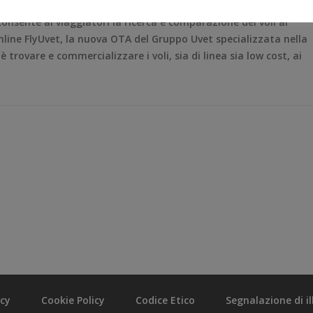
consente ai viaggiatori la ricerca e comparazione dei voli ai
nline FlyUvet, la nuova OTA del Gruppo Uvet specializzata nella
è trovare e commercializzare i voli, sia di linea sia low cost, ai
acy
Cookie Policy
Codice Etico
Segnalazione di ill