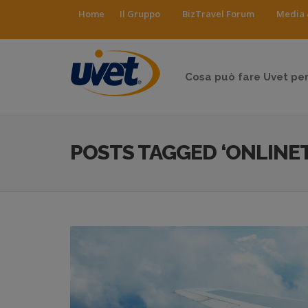
Home
Il Gruppo
BizTravel Forum
Media 
Cosa può fare Uvet per
POSTS TAGGED ‘ONLINE