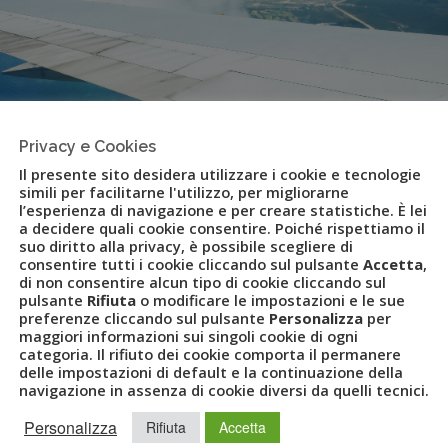
Privacy e Cookies
Il presente sito desidera utilizzare i cookie e tecnologie
simili per facilitarne l'utilizzo, per migliorarne
l’esperienza di navigazione e per creare statistiche. È lei
a decidere quali cookie consentire. Poiché rispettiamo il
suo diritto alla privacy, è possibile scegliere di
consentire tutti i cookie cliccando sul pulsante
Accetta
,
di non consentire alcun tipo di cookie cliccando sul
pulsante
Rifiuta
o modificare le impostazioni e le sue
ine Travel Agency italiana
preferenze cliccando sul pulsante
Personalizza
per
maggiori informazioni sui singoli cookie di ogni
categoria. Il rifiuto dei cookie comporta il permanere
delle impostazioni di default e la continuazione della
navigazione in assenza di cookie diversi da quelli tecnici.
S
,
FLYUVET
,
GRUPPO UVET
,
IATA
,
LOW COST
,
LUCA PATANÈ
,
Personalizza
Rifiuta
Accetta