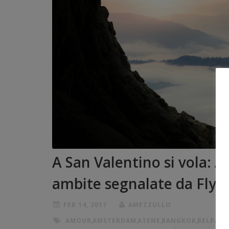
A San Valentino si vola:
ambite segnalate da FlyU
FEB 14, 2017
AMEZZULLO
AMOUR
,
AMSTERDAM
,
ATENE
,
BANGKOK
,
BELPAES