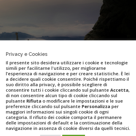
Privacy e Cookies
Il presente sito desidera utilizzare i cookie e tecnologie
simili per facilitarne l'utilizzo, per migliorarne
l’esperienza di navigazione e per creare statistiche. È lei
a decidere quali cookie consentire. Poiché rispettiamo il
suo diritto alla privacy, è possibile scegliere di
consentire tutti i cookie cliccando sul pulsante
Accetta
,
 Amsterdam e Bangkok le mete più
di non consentire alcun tipo di cookie cliccando sul
pulsante
Rifiuta
o modificare le impostazioni e le sue
preferenze cliccando sul pulsante
Personalizza
per
vet
maggiori informazioni sui singoli cookie di ogni
categoria. Il rifiuto dei cookie comporta il permanere
delle impostazioni di default e la continuazione della
navigazione in assenza di cookie diversi da quelli tecnici.
E
,
CANCUN
,
CATANIA
,
COPPIE
,
DUBAI
,
FLYUVET
,
GRUPPO UVET
,