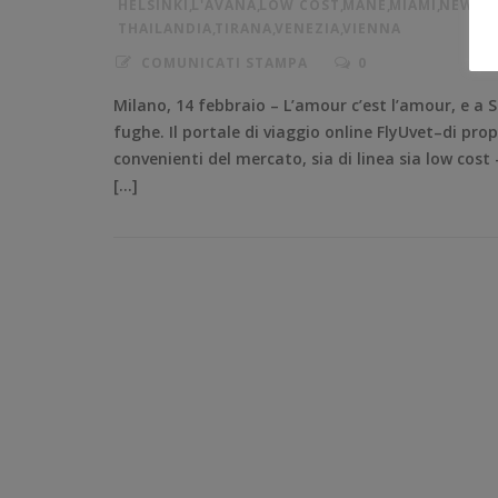
HELSINKI
,
L'AVANA
,
LOW COST
,
MANÉ
,
MIAMI
,
NEW Y
THAILANDIA
,
TIRANA
,
VENEZIA
,
VIENNA
COMUNICATI STAMPA
0
Milano, 14 febbraio – L’amour c’est l’amour, e a
fughe. Il portale di viaggio online FlyUvet–di prop
convenienti del mercato, sia di linea sia low cost
[…]