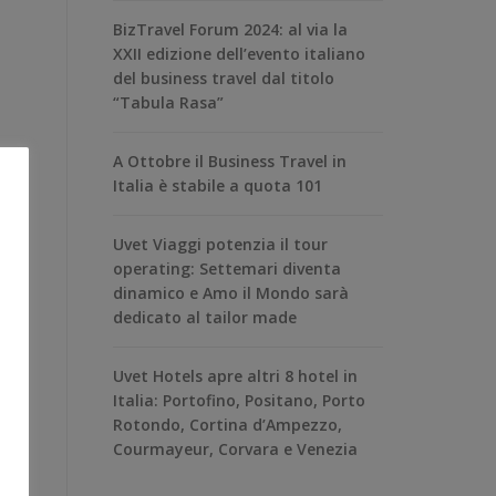
BizTravel Forum 2024: al via la
XXII edizione dell’evento italiano
del business travel dal titolo
“Tabula Rasa”
A Ottobre il Business Travel in
Italia è stabile a quota 101
Uvet Viaggi potenzia il tour
operating: Settemari diventa
dinamico e Amo il Mondo sarà
dedicato al tailor made
Uvet Hotels apre altri 8 hotel in
Italia: Portofino, Positano, Porto
Rotondo, Cortina d’Ampezzo,
Courmayeur, Corvara e Venezia