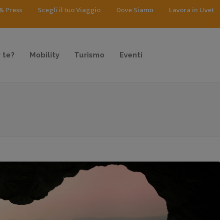
& Press
Scegli il tuo Viaggio
Dove Siamo
Lavora in Uvet
 te?
Mobility
Turismo
Eventi