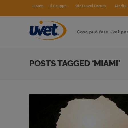
Home
Il Gruppo
BizTravel Forum
Media 
Cosa può fare Uvet per
POSTS TAGGED ‘MIAMI‘