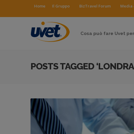
Home
Il Gruppo
BizTravel Forum
Media 
Cosa può fare Uvet per
POSTS TAGGED ‘LONDRA