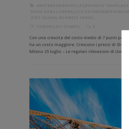
AMSTERDAM
,
BRUXELLES
,
BUSINESS TRAVEL
,
BUS
HONG KONG
,
LONDRA
,
LUCA PATANÈ
,
MADRID
,
MILA
UVET GLOBAL BUSINESS TRAVEL
COMUNICATI STAMPA
0
Con una crescita del costo medio di 7 punti perc
ha un costo maggiore. Crescono i prezzi di Shang
Milano 25 luglio – Le regolari rilevazioni di Uvet 