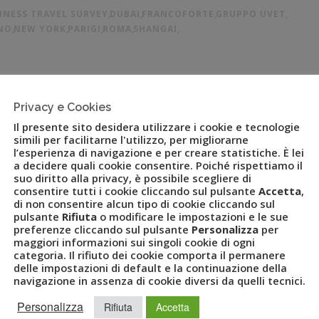
INESS TRAVEL SURVEY
,
DUBAI
,
FRANCOFORTE
,
GRUPPO UVET
,
NO
,
NEW YORK
,
PARIGI
,
ROMA
,
SHANGAI
,
entuali, New York rimane la città nella quale il pernottamento
Privacy e Cookies
ai, Hong Kong, Singapore e San Paolo. In calo solo Dubai.
Il presente sito desidera utilizzare i cookie e tecnologie
sull’andamento dei prezzi medi per il Business Travel […]
simili per facilitarne l'utilizzo, per migliorarne
l’esperienza di navigazione e per creare statistiche. È lei
a decidere quali cookie consentire. Poiché rispettiamo il
suo diritto alla privacy, è possibile scegliere di
consentire tutti i cookie cliccando sul pulsante
Accetta
,
di non consentire alcun tipo di cookie cliccando sul
pulsante
Rifiuta
o modificare le impostazioni e le sue
preferenze cliccando sul pulsante
Personalizza
per
maggiori informazioni sui singoli cookie di ogni
categoria. Il rifiuto dei cookie comporta il permanere
delle impostazioni di default e la continuazione della
navigazione in assenza di cookie diversi da quelli tecnici.
Personalizza
Rifiuta
Accetta