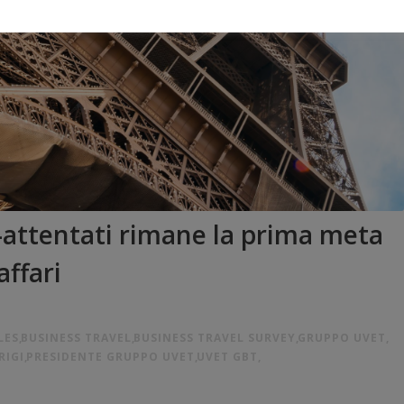
t-attentati rimane la prima meta
affari
LES
,
BUSINESS TRAVEL
,
BUSINESS TRAVEL SURVEY
,
GRUPPO UVET
,
RIGI
,
PRESIDENTE GRUPPO UVET
,
UVET GBT
,