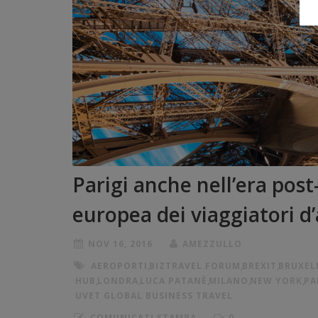
Parigi anche nell’era pos
europea dei viaggiatori d’
NOV 16, 2016
AMEZZULLO
AEROPORTI
,
BIZTRAVEL FORUM
,
BREXIT
,
BRUXEL
HUB
,
LONDRA
,
LUCA PATANÈ
,
MILANO
,
NEW YORK
,
PA
UVET GLOBAL BUSINESS TRAVEL
COMUNICATI STAMPA
0