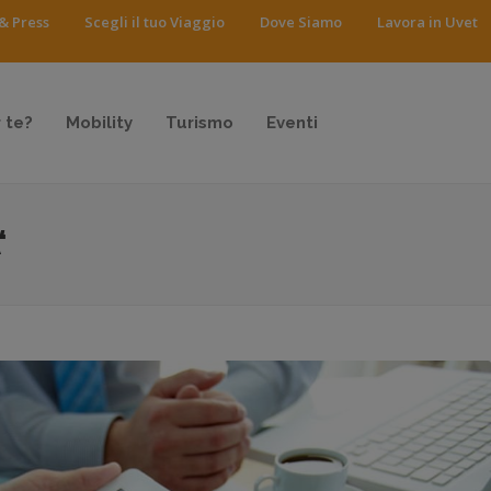
& Press
Scegli il tuo Viaggio
Dove Siamo
Lavora in Uvet
 te?
Mobility
Turismo
Eventi
‘