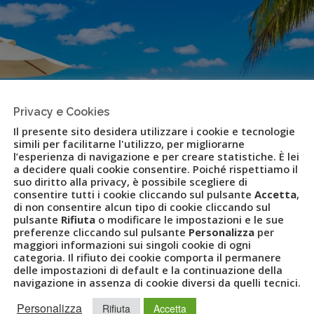
Privacy e Cookies
Il presente sito desidera utilizzare i cookie e tecnologie
simili per facilitarne l'utilizzo, per migliorarne
l’esperienza di navigazione e per creare statistiche. È lei
a decidere quali cookie consentire. Poiché rispettiamo il
suo diritto alla privacy, è possibile scegliere di
consentire tutti i cookie cliccando sul pulsante
Accetta
,
di non consentire alcun tipo di cookie cliccando sul
pulsante
Rifiuta
o modificare le impostazioni e le sue
preferenze cliccando sul pulsante
Personalizza
per
 non va in vacanza
maggiori informazioni sui singoli cookie di ogni
categoria. Il rifiuto dei cookie comporta il permanere
delle impostazioni di default e la continuazione della
navigazione in assenza di cookie diversi da quelli tecnici.
,
LASTMINUTETOUR
,
LEISURE
,
PIERGIULIODONZELLI
,
UVETAMEX
,
Personalizza
Rifiuta
Accetta