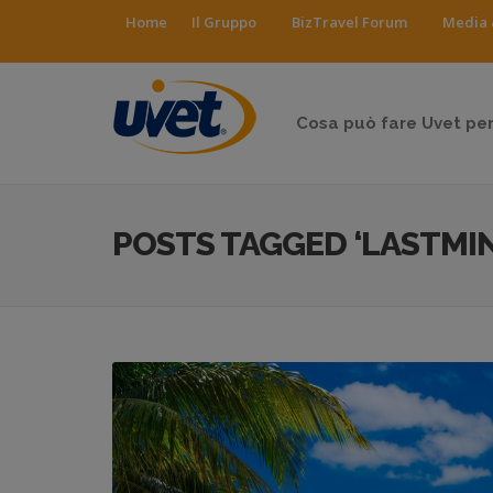
Home
Il Gruppo
BizTravel Forum
Media 
Cosa può fare Uvet per
POSTS TAGGED ‘LASTMI