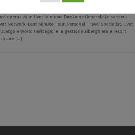
rà operativa in Uvet la nuova Direzione Generale Leisure cui
Uvet Network, Last Minute Tour, Personal Travel Specialist, Uvet
Uvetgo e World Heritage), e la gestione alberghiera e resort
tratore […]