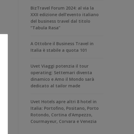
BizTravel Forum 2024: al via la
XXII edizione dell’evento italiano
del business travel dal titolo
“Tabula Rasa”
A Ottobre il Business Travel in
Italia è stabile a quota 101
Uvet Viaggi potenzia il tour
operating: Settemari diventa
dinamico e Amo il Mondo sarà
dedicato al tailor made
Uvet Hotels apre altri 8 hotel in
Italia: Portofino, Positano, Porto
Rotondo, Cortina d’Ampezzo,
Courmayeur, Corvara e Venezia