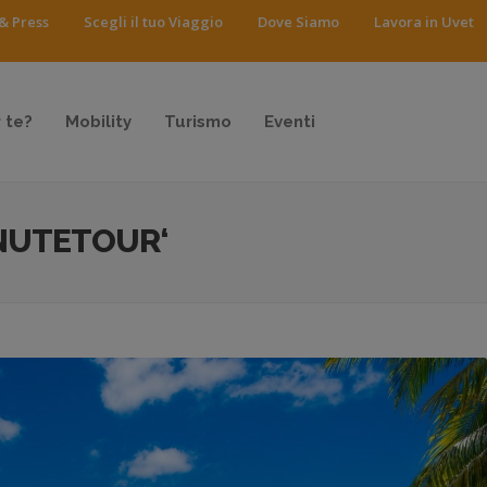
& Press
Scegli il tuo Viaggio
Dove Siamo
Lavora in Uvet
 te?
Mobility
Turismo
Eventi
NUTETOUR‘