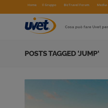
Home
Il Gruppo
BizTravel Forum
Media 
Cosa può fare Uvet per
POSTS TAGGED ‘JUMP‘