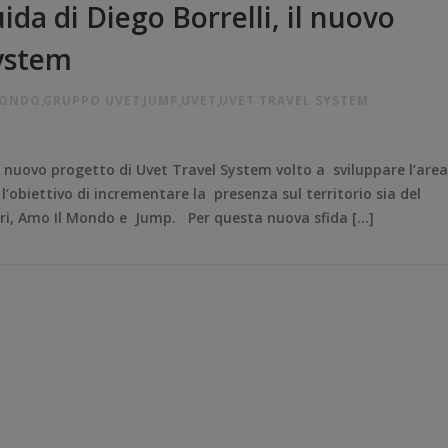
da di Diego Borrelli, il nuovo
System
MONDO
,
GRUPPO UVET
,
JUMP
,
UVET
,
UVET TRAVEL SYSTEM
 nuovo progetto di Uvet Travel System volto a sviluppare l’area
 l’obiettivo di incrementare la presenza sul territorio sia del
ri, Amo Il Mondo e Jump. Per questa nuova sfida […]