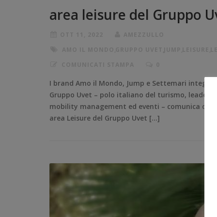
area leisure del Gruppo U
OTT 11, 2022
AMEZZULLO
AMO IL MONDO
,
GRUPPO UVET
,
JUMP
,
LEISURE
,
L
COMUNICATI STAMPA
0
I brand Amo il Mondo, Jump e Settemari integrati
Gruppo Uvet – polo italiano del turismo, leader nel
mobility management ed eventi – comunica di a
area Leisure del Gruppo Uvet […]