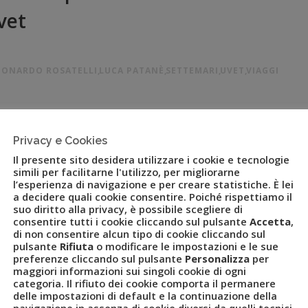
vet
EONARDO ROSATELLI
,
LUCA PATANÈ
,
SETTEMARI
,
UVET
,
VIAGGI
 in un’unica strategia commerciale Milano, 11 ottobre 2022 – Il
la fornitura di servizi e soluzioni innovative per viaggi leisure,
Privacy e Cookies
ver nominato Leonardo Rosatelli Responsabile Commerciale
Il presente sito desidera utilizzare i cookie e tecnologie
simili per facilitarne l'utilizzo, per migliorarne
l’esperienza di navigazione e per creare statistiche. È lei
a decidere quali cookie consentire. Poiché rispettiamo il
suo diritto alla privacy, è possibile scegliere di
consentire tutti i cookie cliccando sul pulsante
Accetta
,
di non consentire alcun tipo di cookie cliccando sul
pulsante
Rifiuta
o modificare le impostazioni e le sue
preferenze cliccando sul pulsante
Personalizza
per
maggiori informazioni sui singoli cookie di ogni
categoria. Il rifiuto dei cookie comporta il permanere
delle impostazioni di default e la continuazione della
navigazione in assenza di cookie diversi da quelli tecnici.