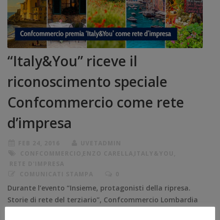
“Italy&You” riceve il
riconoscimento speciale
Confcommercio come rete
d’impresa
FEB 24, 2016
UVETADMIN
CONFCOMMERCIO
,
ENZO CARELLA
,
ITALY&YOU
,
RETE D'IMPRESA
COMUNICATI STAMPA
0
Durante l’evento “Insieme, protagonisti della ripresa.
Storie di rete del terziario”, Confcommercio Lombardia
ha riconosciuto l’importanza della rete d’impresa