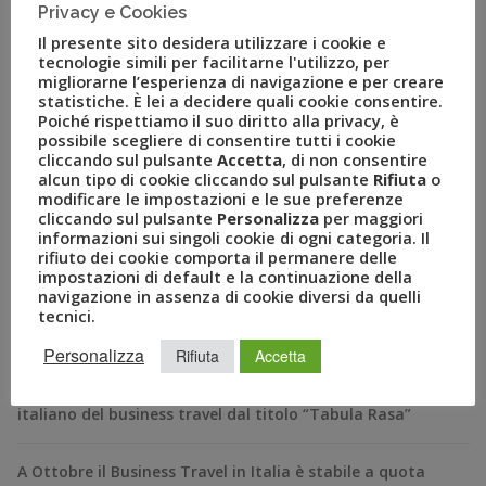
turistica Italy&You.
Privacy e Cookies
Il presente sito desidera utilizzare i cookie e
tecnologie simili per facilitarne l'utilizzo, per
migliorarne l’esperienza di navigazione e per creare
statistiche. È lei a decidere quali cookie consentire.
Poiché rispettiamo il suo diritto alla privacy, è
possibile scegliere di consentire tutti i cookie
cliccando sul pulsante
Accetta
, di non consentire
alcun tipo di cookie cliccando sul pulsante
Rifiuta
o
modificare le impostazioni e le sue preferenze
cliccando sul pulsante
Personalizza
per maggiori
informazioni sui singoli cookie di ogni categoria. Il
rifiuto dei cookie comporta il permanere delle
RECENT POSTS
impostazioni di default e la continuazione della
navigazione in assenza di cookie diversi da quelli
tecnici.
A Novembre il Business Travel in Italia è a quota 95
Personalizza
Rifiuta
Accetta
BizTravel Forum 2024: al via la XXII edizione dell’evento
italiano del business travel dal titolo “Tabula Rasa”
A Ottobre il Business Travel in Italia è stabile a quota