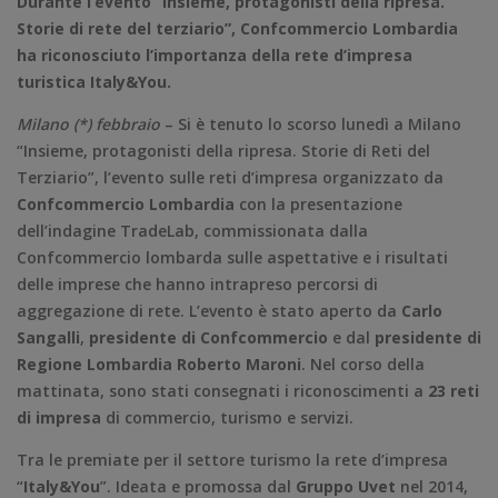
Durante l’evento “Insieme, protagonisti della ripresa.
Storie di rete del terziario”, Confcommercio Lombardia
ha riconosciuto l’importanza della rete d’impresa
turistica Italy&You.
Milano (*) febbraio
– Si è tenuto lo scorso lunedì a Milano
“Insieme, protagonisti della ripresa. Storie di Reti del
Terziario”, l’evento sulle reti d’impresa organizzato da
Confcommercio Lombardia
con la presentazione
dell’indagine TradeLab, commissionata dalla
Confcommercio lombarda sulle aspettative e i risultati
delle imprese che hanno intrapreso percorsi di
aggregazione di rete. L’evento è stato aperto da
Carlo
Sangalli
,
presidente di Confcommercio
e dal
presidente di
Regione Lombardia Roberto Maroni
.
Nel corso della
mattinata, sono stati consegnati i riconoscimenti a
23 reti
di impresa
di commercio, turismo e servizi.
Tra le premiate per il settore turismo la rete d’impresa
“
Italy&You
”. Ideata e promossa dal
Gruppo Uvet
nel 2014,