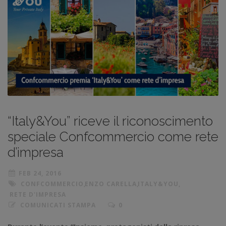
“Italy&You” riceve il riconoscimento
speciale Confcommercio come rete
d’impresa
FEB 24, 2016
CONFCOMMERCIO
,
ENZO CARELLA
,
ITALY&YOU
,
RETE D'IMPRESA
COMUNICATI STAMPA
0