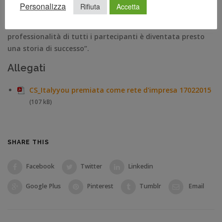
amministratore delegato di Uvet Travel Network
–
Personalizza
Rifiuta
Accetta
essendo la nostra rete una novità nel panorama turistico.
Per noi è stata una vera e propria sfida, che grazie alla
professionalità di tutti i partecipanti è diventata presto
una storia di successo”.
Allegati
CS_Italyyou premiata come rete d'impresa 17022015
(107 kB)
SHARE THIS
Facebook
Twitter
Linkedin
Google Plus
Pinterest
Tumblr
Email