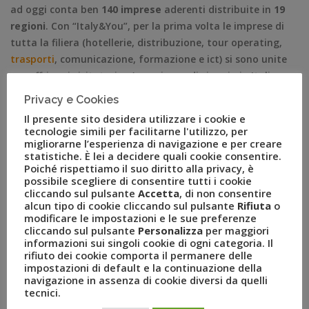
ad oggi conta ben
140 imprese
aderenti distribuite in
19
regioni
. Con “Italy&You”, per la prima volta le imprese di
tutta la filiera (hotellerie, distribuzione, tour operating,
trasporti
, comunicazione, formazione e ict) si sono unite
per offrire ai visitatori un’esperienza di viaggio in Italia
interpretata dai più profondi conoscitori dell’Italia stessa.
Privacy e Cookies
Il presente sito desidera utilizzare i cookie e
“La
rete d’impresa Italy&You ha l’ambizione
di porsi come
tecnologie simili per facilitarne l'utilizzo, per
uno dei principali interlocutori
nei confronti dei grandi
migliorarne l’esperienza di navigazione e per creare
operatori internazionali,
– ricorda
Luca Patanè,
statistiche. È lei a decidere quali cookie consentire.
Poiché rispettiamo il suo diritto alla privacy, è
Presidente Gruppo Uvet
– aggregando il meglio
possibile scegliere di consentire tutti i cookie
dell’offerta turistica delle molteplici aree e regioni del
cliccando sul pulsante
Accetta
, di non consentire
Paese. Un modo concreto per tramutare in business la
alcun tipo di cookie cliccando sul pulsante
Rifiuta
o
modificare le impostazioni e le sue preferenze
straordinaria attrattività dei territori italiani.
Il numero di
cliccando sul pulsante
Personalizza
per maggiori
imprese aderenti è aumentato da 100 a 140 in soli due
informazioni sui singoli cookie di ogni categoria. Il
anni, segnale di un sistema che funziona ed è in grado di
rifiuto dei cookie comporta il permanere delle
impostazioni di default e la continuazione della
coinvolgere
la
filiera turistica
.”
navigazione in assenza di cookie diversi da quelli
tecnici.
“Siamo soddisfatti di questo risultato – afferma
,