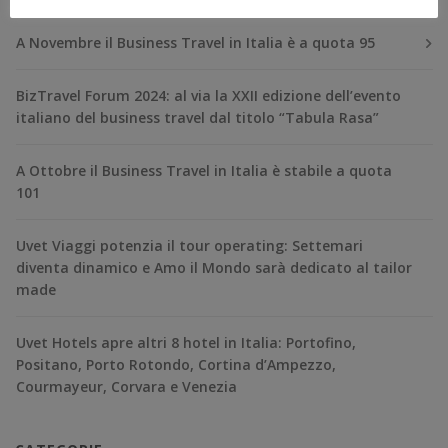
A Novembre il Business Travel in Italia è a quota 95
BizTravel Forum 2024: al via la XXII edizione dell’evento
italiano del business travel dal titolo “Tabula Rasa”
A Ottobre il Business Travel in Italia è stabile a quota
101
Uvet Viaggi potenzia il tour operating: Settemari
diventa dinamico e Amo il Mondo sarà dedicato al tailor
made
Uvet Hotels apre altri 8 hotel in Italia: Portofino,
Positano, Porto Rotondo, Cortina d’Ampezzo,
Courmayeur, Corvara e Venezia