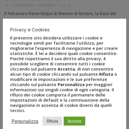
COMUNICATI STAMPA
0
Il Falconara Resort&Spa di Marina di Butera, la Baia dei
Mulini Resort&Spa di Erice e l’Infinity Resort di Tropea si
aggiungono ai nove hotel e resort già guidati dal
Privacy e Cookies
gruppo Uvet Milano, 10 febbraio 2021 – Salgono a dodici
Il presente sito desidera utilizzare i cookie e
le strutture alberghiere complessive a marchio Uvet
tecnologie simili per facilitarne l'utilizzo, per
Hotel Company tra Italia ed estero. Infatti, la società
migliorarne l’esperienza di navigazione e per creare
statistiche. È lei a decidere quali cookie consentire.
[…]
Poiché rispettiamo il suo diritto alla privacy, è
possibile scegliere di consentire tutti i cookie
cliccando sul pulsante
Accetta
, di non consentire
alcun tipo di cookie cliccando sul pulsante
Rifiuta
o
modificare le impostazioni e le sue preferenze
cliccando sul pulsante
Personalizza
per maggiori
informazioni sui singoli cookie di ogni categoria. Il
rifiuto dei cookie comporta il permanere delle
impostazioni di default e la continuazione della
navigazione in assenza di cookie diversi da quelli
tecnici.
Personalizza
Rifiuta
Accetta
RECENT POSTS