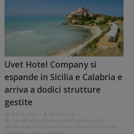
Uvet Hotel Company si
espande in Sicilia e Calabria e
arriva a dodici strutture
gestite
FEB 10, 2021
AMEZZULLO
CALABRIA
,
FALCONARA RESORT
,
GRUPPO UVET
,
INFINITY RESORT
,
LEISURE TRAVEL
,
RESORT
,
SICILIA
,
UHC
,
UVET
,
UVET HOTEL COMPANY