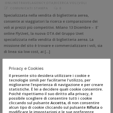
ONLINETRAVELAGENCY
,
OTA
,
RICERCA VOLI
,
VOLI
COMUNICATI STAMPA
0
Specializzata nella vendita di biglietteria aerea,
consente ai viaggiatori la ricerca e comparazione dei
voli ai prezzi più competitivi. Milano 13 Dicembre – E’
online FlyUvet, la nuova OTA del Gruppo Uvet
specializzata nella vendita di biglietteria aerea. La
missione del sito è trovare e commercializzare i voli, sia
di linea sia low cost, ai […]
Privacy e Cookies
Il presente sito desidera utilizzare i cookie e
tecnologie simili per facilitarne l'utilizzo, per
migliorarne l’esperienza di navigazione e per creare
statistiche. È lei a decidere quali cookie consentire.
Poiché rispettiamo il suo diritto alla privacy, è
possibile scegliere di consentire tutti i cookie
cliccando sul pulsante
Accetta
, di non consentire
alcun tipo di cookie cliccando sul pulsante
Rifiuta
o
modificare le impostazioni e le sue preferenze