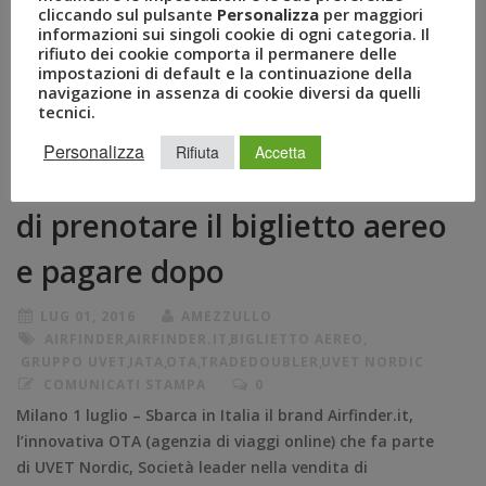
cliccando sul pulsante
Personalizza
per maggiori
informazioni sui singoli cookie di ogni categoria. Il
rifiuto dei cookie comporta il permanere delle
impostazioni di default e la continuazione della
Gruppo Uvet e Tradedoubler
navigazione in assenza di cookie diversi da quelli
tecnici.
insieme per Airfinder.it, il
Personalizza
Rifiuta
Accetta
primo portale che permette
di prenotare il biglietto aereo
e pagare dopo
LUG 01, 2016
AMEZZULLO
AIRFINDER
,
AIRFINDER.IT
,
BIGLIETTO AEREO
,
GRUPPO UVET
,
IATA
,
OTA
,
TRADEDOUBLER
,
UVET NORDIC
COMUNICATI STAMPA
0
Milano 1 luglio – Sbarca in Italia il brand Airfinder.it,
l’innovativa OTA (agenzia di viaggi online) che fa parte
di UVET Nordic, Società leader nella vendita di