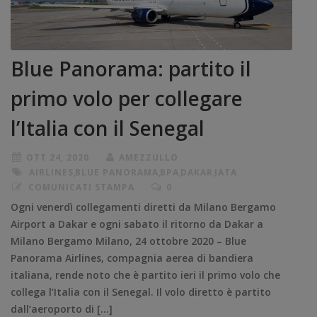
Blue Panorama: partito il
primo volo per collegare
l’Italia con il Senegal
OTT 24, 2020
AMEZZULLO
AIRLINES
,
BLUE PANORAMA
,
BPA
,
DAKAR
,
IATA
COMUNICATI STAMPA
0
Ogni venerdì collegamenti diretti da Milano Bergamo
Airport a Dakar e ogni sabato il ritorno da Dakar a
Milano Bergamo Milano, 24 ottobre 2020 – Blue
Panorama Airlines, compagnia aerea di bandiera
italiana, rende noto che è partito ieri il primo volo che
collega l’Italia con il Senegal. Il volo diretto è partito
dall’aeroporto di […]