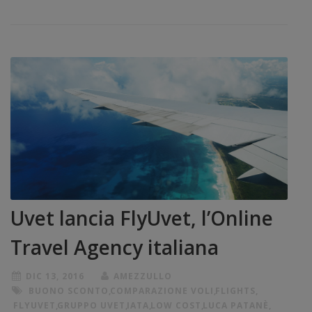
Uvet lancia FlyUvet, l’Online
Travel Agency italiana
DIC 13, 2016
AMEZZULLO
BUONO SCONTO
,
COMPARAZIONE VOLI
,
FLIGHTS
,
FLYUVET
,
GRUPPO UVET
,
IATA
,
LOW COST
,
LUCA PATANÈ
,