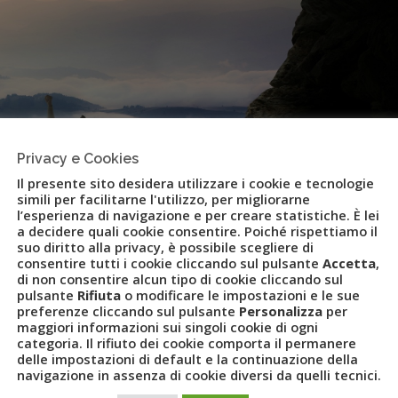
Privacy e Cookies
Il presente sito desidera utilizzare i cookie e tecnologie
simili per facilitarne l'utilizzo, per migliorarne
l’esperienza di navigazione e per creare statistiche. È lei
a decidere quali cookie consentire. Poiché rispettiamo il
suo diritto alla privacy, è possibile scegliere di
consentire tutti i cookie cliccando sul pulsante
Accetta
,
 Amsterdam e Bangkok le mete più
di non consentire alcun tipo di cookie cliccando sul
pulsante
Rifiuta
o modificare le impostazioni e le sue
preferenze cliccando sul pulsante
Personalizza
per
vet
maggiori informazioni sui singoli cookie di ogni
categoria. Il rifiuto dei cookie comporta il permanere
delle impostazioni di default e la continuazione della
navigazione in assenza di cookie diversi da quelli tecnici.
E
,
CANCUN
,
CATANIA
,
COPPIE
,
DUBAI
,
FLYUVET
,
GRUPPO UVET
,