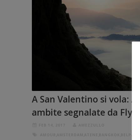
A San Valentino si vola:
ambite segnalate da FlyU
FEB 14, 2017
AMEZZULLO
AMOUR
,
AMSTERDAM
,
ATENE
,
BANGKOK
,
BELPAES