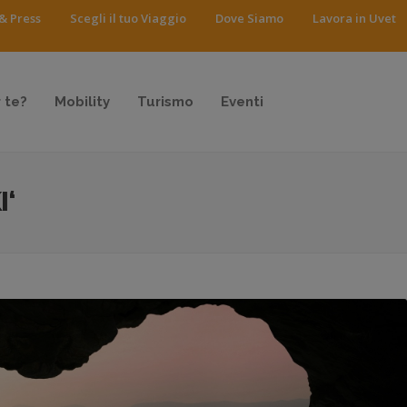
& Press
Scegli il tuo Viaggio
Dove Siamo
Lavora in Uvet
 te?
Mobility
Turismo
Eventi
I‘