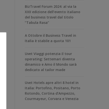
BizTravel Forum 2024: al via la
XXII edizione dell’evento italiano
del business travel dal titolo
“Tabula Rasa”
A Ottobre il Business Travel in
Italia è stabile a quota 101
Uvet Viaggi potenzia il tour
operating: Settemari diventa
dinamico e Amo il Mondo sarà
dedicato al tailor made
Uvet Hotels apre altri 8 hotel in
Italia: Portofino, Positano, Porto
Rotondo, Cortina d’Ampezzo,
Courmayeur, Corvara e Venezia