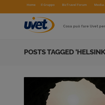
Home
Il Gruppo
BizTravel Forum
Media 
Cosa può fare Uvet per
POSTS TAGGED ‘HELSINK