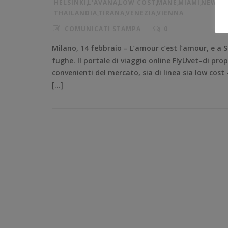
HELSINKI
,
L'AVANA
,
LOW COST
,
MANÉ
,
MIAMI
,
NEW Y
THAILANDIA
,
TIRANA
,
VENEZIA
,
VIENNA
COMUNICATI STAMPA
0
Milano, 14 febbraio – L’amour c’est l’amour, e a
fughe. Il portale di viaggio online FlyUvet–di prop
convenienti del mercato, sia di linea sia low cost
[…]