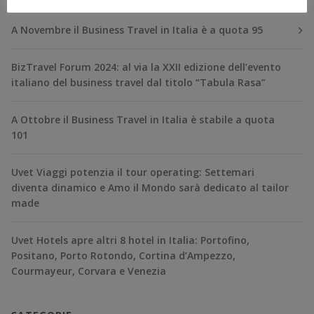
A Novembre il Business Travel in Italia è a quota 95
BizTravel Forum 2024: al via la XXII edizione dell’evento
italiano del business travel dal titolo “Tabula Rasa”
A Ottobre il Business Travel in Italia è stabile a quota
101
Uvet Viaggi potenzia il tour operating: Settemari
diventa dinamico e Amo il Mondo sarà dedicato al tailor
made
Uvet Hotels apre altri 8 hotel in Italia: Portofino,
Positano, Porto Rotondo, Cortina d’Ampezzo,
Courmayeur, Corvara e Venezia