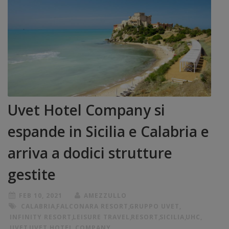
Uvet Hotel Company si
espande in Sicilia e Calabria e
arriva a dodici strutture
gestite
FEB 10, 2021
AMEZZULLO
CALABRIA
,
FALCONARA RESORT
,
GRUPPO UVET
,
INFINITY RESORT
,
LEISURE TRAVEL
,
RESORT
,
SICILIA
,
UHC
,
UVET
,
UVET HOTEL COMPANY