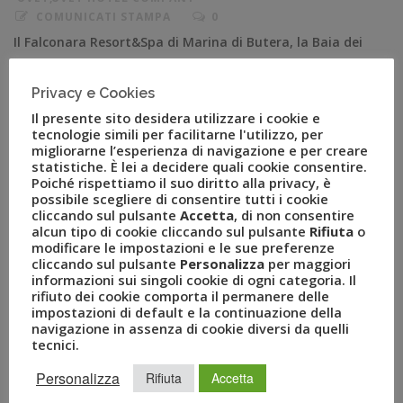
COMUNICATI STAMPA
0
Il Falconara Resort&Spa di Marina di Butera, la Baia dei
Mulini Resort&Spa di Erice e l’Infinity Resort di Tropea si
aggiungono ai nove hotel e resort già guidati dal
Privacy e Cookies
gruppo Uvet Milano, 10 febbraio 2021 – Salgono a dodici
Il presente sito desidera utilizzare i cookie e
le strutture alberghiere complessive a marchio Uvet
tecnologie simili per facilitarne l'utilizzo, per
Hotel Company tra Italia ed estero. Infatti, la società
migliorarne l’esperienza di navigazione e per creare
statistiche. È lei a decidere quali cookie consentire.
[…]
Poiché rispettiamo il suo diritto alla privacy, è
possibile scegliere di consentire tutti i cookie
cliccando sul pulsante
Accetta
, di non consentire
alcun tipo di cookie cliccando sul pulsante
Rifiuta
o
modificare le impostazioni e le sue preferenze
cliccando sul pulsante
Personalizza
per maggiori
informazioni sui singoli cookie di ogni categoria. Il
rifiuto dei cookie comporta il permanere delle
impostazioni di default e la continuazione della
navigazione in assenza di cookie diversi da quelli
tecnici.
Personalizza
Rifiuta
Accetta
RECENT POSTS