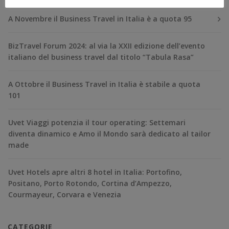
A Novembre il Business Travel in Italia è a quota 95
BizTravel Forum 2024: al via la XXII edizione dell’evento
italiano del business travel dal titolo “Tabula Rasa”
A Ottobre il Business Travel in Italia è stabile a quota
101
Uvet Viaggi potenzia il tour operating: Settemari
diventa dinamico e Amo il Mondo sarà dedicato al tailor
made
Uvet Hotels apre altri 8 hotel in Italia: Portofino,
Positano, Porto Rotondo, Cortina d’Ampezzo,
Courmayeur, Corvara e Venezia
CATEGORIE