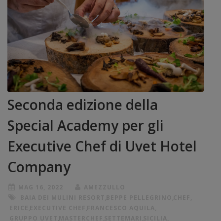
Seconda edizione della
Special Academy per gli
Executive Chef di Uvet Hotel
Company
MAG 16, 2022
AMEZZULLO
BAIA DEI MULINI RESORT
,
BEPPE PELLEGRINO
,
CHEF
,
ERICE
,
EXECUTIVE CHEF
,
FRANCESCO AQUILA
,
GRUPPO UVET
,
MASTERCHEF
,
SETTEMARI
,
SICILIA
,