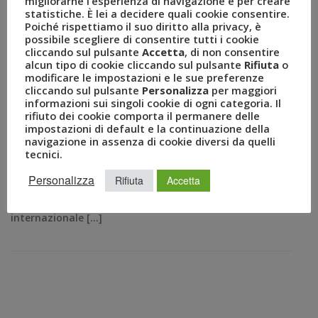
migliorarne l’esperienza di navigazione e per creare
FEB 14, 2017
AMEZZULLO
statistiche. È lei a decidere quali cookie consentire.
AMOUR
,
AMSTERDAM
,
ATENE
,
BANGKOK
,
BELPAESE
,
Poiché rispettiamo il suo diritto alla privacy, è
CANCUN
,
CATANIA
,
COPPIE
,
DUBAI
,
FLYUVET
,
possibile scegliere di consentire tutti i cookie
cliccando sul pulsante
Accetta
, di non consentire
GRUPPO UVET
,
HELSINKI
,
L'AVANA
,
LOW COST
,
MANÉ
,
alcun tipo di cookie cliccando sul pulsante
Rifiuta
o
MIAMI
,
NEW YORK
,
PARIGI
,
PHUKET
,
SAN FRANCISCO
,
modificare le impostazioni e le sue preferenze
SAN VALENTINO
,
THAILANDIA
,
TIRANA
,
VENEZIA
,
VIENNA
cliccando sul pulsante
Personalizza
per maggiori
COMUNICATI STAMPA
0
informazioni sui singoli cookie di ogni categoria. Il
rifiuto dei cookie comporta il permanere delle
Milano, 14 febbraio – L’amour c’est l’amour, e a San
impostazioni di default e la continuazione della
Valentino rose e cioccolatini fanno rima con romantiche
navigazione in assenza di cookie diversi da quelli
fughe. Il portale di viaggio online FlyUvet–di proprietà
tecnici.
del Gruppo Uvet, permette di trovare i voli ai prezzi più
Personalizza
Rifiuta
Accetta
convenienti del mercato, sia di linea sia low cost – ha
indagato* i gusti degli innamorati, a livello
internazionale […]