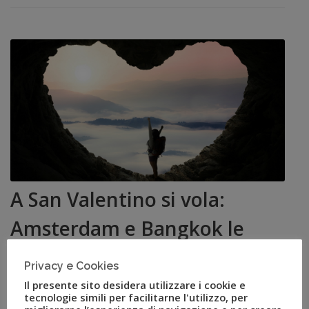
A San Valentino si vola:
Amsterdam e Bangkok le
mete più ambite segnalate
Privacy e Cookies
da FlyUvet
Il presente sito desidera utilizzare i cookie e
tecnologie simili per facilitarne l'utilizzo, per