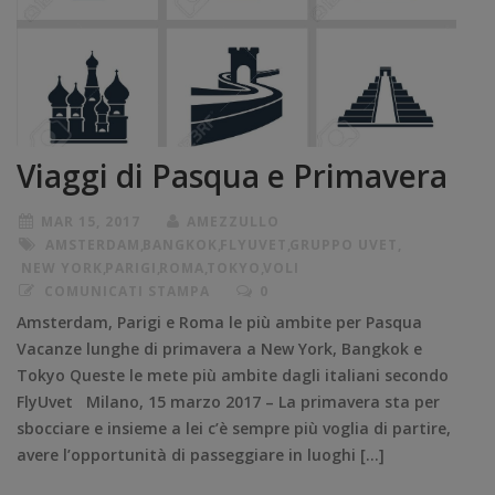
Viaggi di Pasqua e Primavera
MAR 15, 2017
AMEZZULLO
AMSTERDAM
,
BANGKOK
,
FLYUVET
,
GRUPPO UVET
,
NEW YORK
,
PARIGI
,
ROMA
,
TOKYO
,
VOLI
COMUNICATI STAMPA
0
Amsterdam, Parigi e Roma le più ambite per Pasqua
Vacanze lunghe di primavera a New York, Bangkok e
Tokyo Queste le mete più ambite dagli italiani secondo
FlyUvet Milano, 15 marzo 2017 – La primavera sta per
sbocciare e insieme a lei c’è sempre più voglia di partire,
avere l’opportunità di passeggiare in luoghi […]