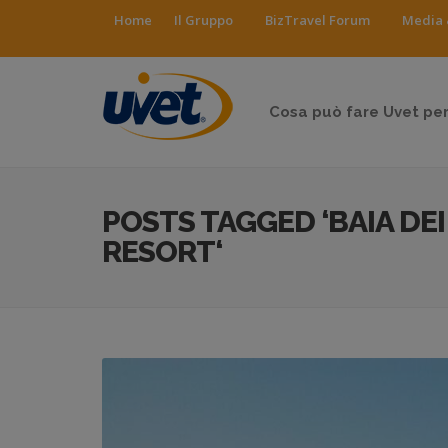
Home
Il Gruppo
BizTravel Forum
Media 
Cosa può fare Uvet per
POSTS TAGGED ‘BAIA DEI
RESORT‘