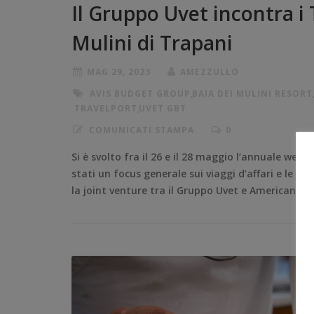
Il Gruppo Uvet incontra i
Mulini di Trapani
MAG 29, 2023
AMEZZULLO
AVIS BUDGET GROUP
,
BAIA DEI MULINI RESORT
TRAVELPORT
,
UVET GBT
COMUNICATI STAMPA
0
Si è svolto fra il 26 e il 28 maggio l’annuale wee
stati un focus generale sui viaggi d’affari e le n
la joint venture tra il Gruppo Uvet e American Ex