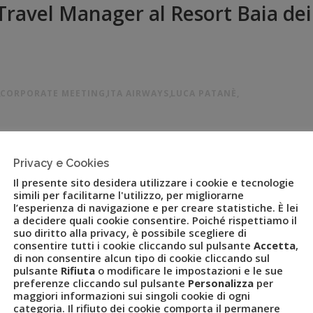
 Travel Manager al Resort Baia dei
,
CORPORATE MEETING
,
ITA AIRWAYS
,
LUCA PATANÈ
,
kend formativo di Uvet GBT. I temi principali del meeting sono
Privacy e Cookies
ovità del Gruppo. Il Gruppo Uvet con Uvet Global Business Travel –
Il presente sito desidera utilizzare i cookie e tecnologie
press Global Business […]
simili per facilitarne l'utilizzo, per migliorarne
l’esperienza di navigazione e per creare statistiche. È lei
a decidere quali cookie consentire. Poiché rispettiamo il
suo diritto alla privacy, è possibile scegliere di
consentire tutti i cookie cliccando sul pulsante
Accetta
,
di non consentire alcun tipo di cookie cliccando sul
pulsante
Rifiuta
o modificare le impostazioni e le sue
preferenze cliccando sul pulsante
Personalizza
per
maggiori informazioni sui singoli cookie di ogni
categoria. Il rifiuto dei cookie comporta il permanere