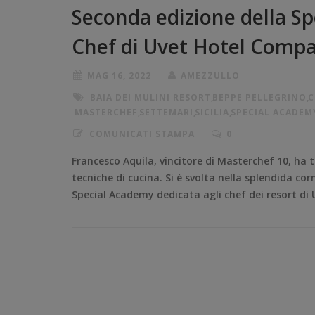
Seconda edizione della Sp
Chef di Uvet Hotel Comp
MAG 16, 2022
AMEZZULLO
BAIA DEI MULINI RESORT
,
BEPPE PELLEGRINO
,
C
MASTERCHEF
,
SETTEMARI
,
SICILIA
,
SPECIAL ACADEM
COMUNICATI STAMPA
0
Francesco Aquila, vincitore di Masterchef 10, ha t
tecniche di cucina. Si è svolta nella splendida corn
Special Academy dedicata agli chef dei resort di