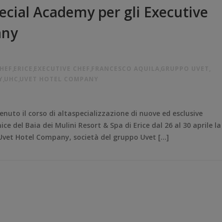
ecial Academy per gli Executive
any
HEF
,
ERICE
,
EXECUTIVE CHEF
,
FRANCESCO AQUILA
,
GRUPPO UVET
,
Y
,
UHC
,
UVET HOTEL COMPANY
enuto il corso di altaspecializzazione di nuove ed esclusive
ice del Baia dei Mulini Resort & Spa di Erice dal 26 al 30 aprile la
 Uvet Hotel Company, società del gruppo Uvet […]