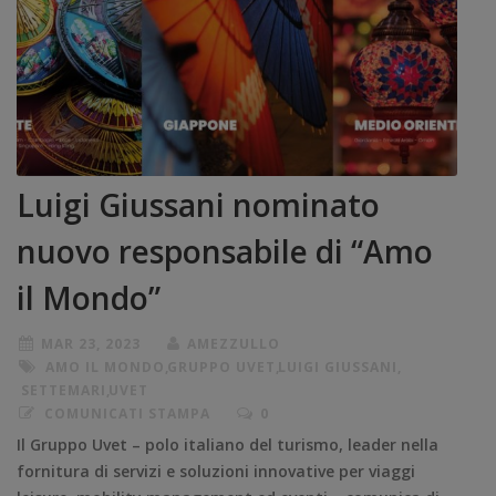
Luigi Giussani nominato
nuovo responsabile di “Amo
il Mondo”
MAR 23, 2023
AMEZZULLO
AMO IL MONDO
,
GRUPPO UVET
,
LUIGI GIUSSANI
,
SETTEMARI
,
UVET
COMUNICATI STAMPA
0
Il Gruppo Uvet – polo italiano del turismo, leader nella
fornitura di servizi e soluzioni innovative per viaggi