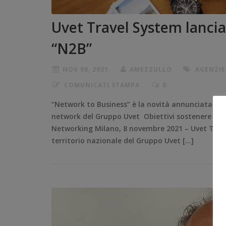
Uvet Travel System lancia
“N2B”
NOV 08, 2021
AMEZZULLO
AGENZIE
COMUNICATI STAMPA
0
“Network to Business” è la novità annunciata nel 
network del Gruppo Uvet Obiettivi sostenere la p
Networking Milano, 8 novembre 2021 – Uvet Travel
territorio nazionale del Gruppo Uvet […]