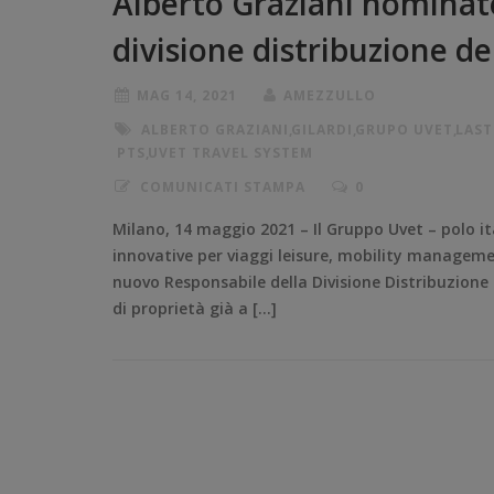
Alberto Graziani nominat
divisione distribuzione d
MAG 14, 2021
AMEZZULLO
ALBERTO GRAZIANI
,
GILARDI
,
GRUPO UVET
,
LAST
PTS
,
UVET TRAVEL SYSTEM
COMUNICATI STAMPA
0
Milano, 14 maggio 2021 – Il Gruppo Uvet – polo ita
innovative per viaggi leisure, mobility managem
nuovo Responsabile della Divisione Distribuzione
di proprietà già a […]