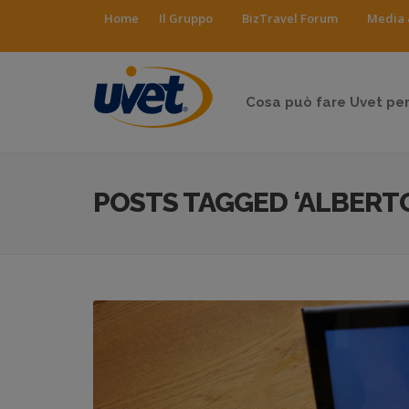
Home
Il Gruppo
BizTravel Forum
Media 
Cosa può fare Uvet per
POSTS TAGGED ‘ALBERTO