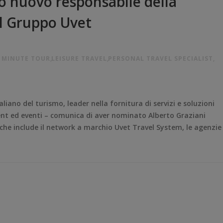
o nuovo responsabile della
el Gruppo Uvet
 MINUTE TOUR
,
LEISURE TRAVEL
,
PERSONAL TRAVEL SPECIALIST
,
liano del turismo, leader nella fornitura di servizi e soluzioni
ent ed eventi – comunica di aver nominato Alberto Graziani
 che include il network a marchio Uvet Travel System, le agenzie