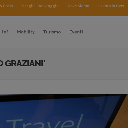
& Press
Scegli il tuo Viaggio
Dove Siamo
Lavora in Uvet
 te?
Mobility
Turismo
Eventi
 GRAZIANI‘