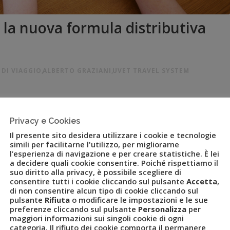
 la nuova formula distributiva
 DI VIAGGIO
,
ALBERTO GRAZIANI
,
UVET TRAVEL SYSTEM
corso del webinar “ReActive 2022” seguito dalle agenzie del
roduzione, incrementare la distribuzione e rimodellare il
Privacy e Cookies
 System, il network di agenzie di viaggio presente su tutto il
Il presente sito desidera utilizzare i cookie e tecnologie
simili per facilitarne l'utilizzo, per migliorarne
l’esperienza di navigazione e per creare statistiche. È lei
a decidere quali cookie consentire. Poiché rispettiamo il
suo diritto alla privacy, è possibile scegliere di
consentire tutti i cookie cliccando sul pulsante
Accetta
,
di non consentire alcun tipo di cookie cliccando sul
pulsante
Rifiuta
o modificare le impostazioni e le sue
preferenze cliccando sul pulsante
Personalizza
per
maggiori informazioni sui singoli cookie di ogni
categoria. Il rifiuto dei cookie comporta il permanere