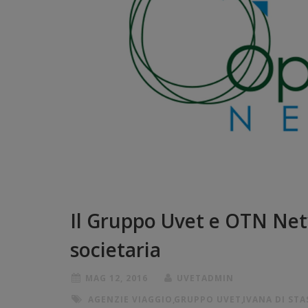
Il Gruppo Uvet e OTN Net
societaria
MAG 12, 2016
UVETADMIN
AGENZIE VIAGGIO
,
GRUPPO UVET
,
IVANA DI STA