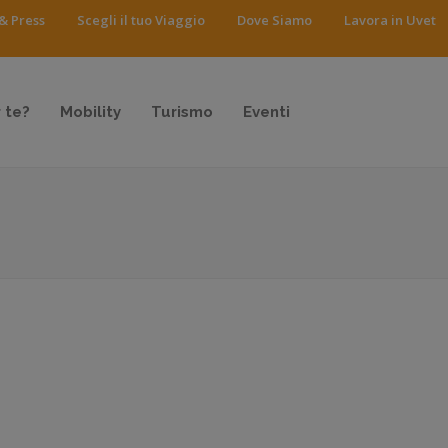
& Press
Scegli il tuo Viaggio
Dove Siamo
Lavora in Uvet
 te?
Mobility
Turismo
Eventi