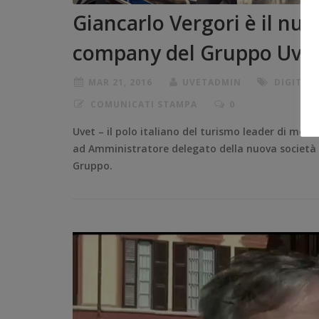
Giancarlo Vergori è il nuov
company del Gruppo Uve
MAR 21, 2016
UVETADMIN
DIGITAL
COMUNICATI STAMPA
0
Uvet – il polo italiano del turismo leader di mer
ad Amministratore delegato della nuova società Gi
Gruppo.