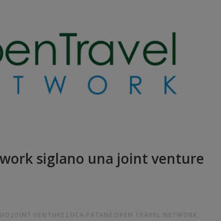
work siglano una joint venture
SIO
,
JOINT VENTURE
,
LUCA PATANÈ
,
OPEN TRAVEL NETWORK
,