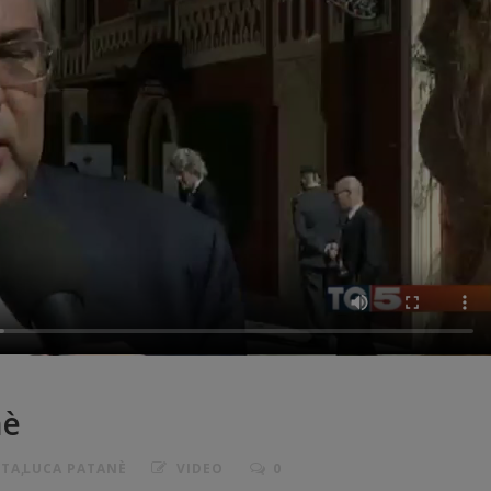
nè
STA
,
LUCA PATANÈ
VIDEO
0