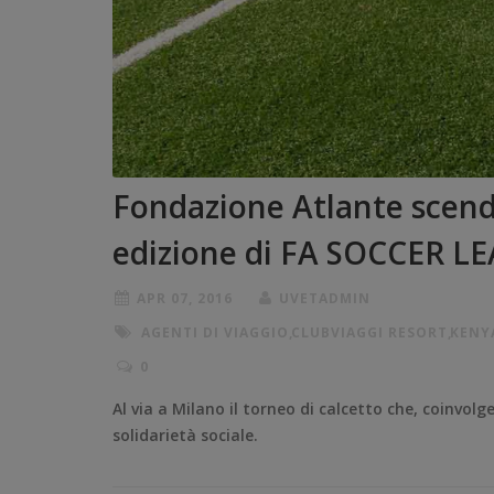
Fondazione Atlante scend
edizione di FA SOCCER L
APR 07, 2016
UVETADMIN
AGENTI DI VIAGGIO
,
CLUBVIAGGI RESORT
,
KENY
0
Al via a Milano il torneo di calcetto che, coinvolge
solidarietà sociale.