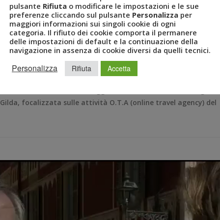
pulsante
Rifiuta
o modificare le impostazioni e le sue
o A.D. di Gilda, la digital
preferenze cliccando sul pulsante
Personalizza
per
maggiori informazioni sui singoli cookie di ogni
t
categoria. Il rifiuto dei cookie comporta il permanere
delle impostazioni di default e la continuazione della
navigazione in assenza di cookie diversi da quelli tecnici.
 COMPANY
,
ONLINE TRAVEL AGENCY
Personalizza
Rifiuta
Accetta
cato in Italia ha annunciato oggi la nomina di Giancarlo Vergori
lda, focalizzata sulle attività O.T.A (online travel agency) del