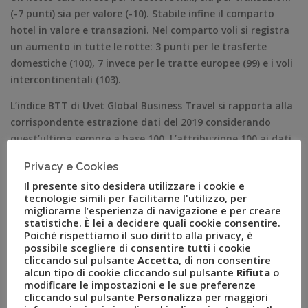
(-7 punti) sia per valore (-10). Stabile infine il comparto
hotel in valore e transazioni. Nel comparto voli si registra
un aumento in tutte le rotte: 3 punti per le trasferte
domestiche (100), 7 invece per le tratte europee (99) e i voli
intercontinentali (103).
L’indice BTT di Uvet Global Business Travel si rapporta alla
corrispondente estrazione dati del 2019 considerando
quest’ultima sempre a base 100. L’attribuzione 100 ai dati
2019 rappresenta un punto di partenza convenzionale, una
Privacy e Cookies
sorta di unità di misura che il BTT adotta per esprimere gli
Il presente sito desidera utilizzare i cookie e
andamenti mensili attuali e per il prossimo futuro.
tecnologie simili per facilitarne l'utilizzo, per
L’indicazione periodica di questo indice, nel tempo, si
migliorarne l’esperienza di navigazione e per creare
prefissa di delineare un trend strettamente correlato
statistiche. È lei a decidere quali cookie consentire.
Poiché rispettiamo il suo diritto alla privacy, è
all’andamento dell’economia. Il BTT è quindi l’espressione
possibile scegliere di consentire tutti i cookie
di sintesi di un comportamento rispetto ad una scala che
cliccando sul pulsante
Accetta
, di non consentire
per convenzione è stata costruita sui dati del periodo pre
alcun tipo di cookie cliccando sul pulsante
Rifiuta
o
modificare le impostazioni e le sue preferenze
pandemia ed all’interno di un cluster omogeneo e
cliccando sul pulsante
Personalizza
per maggiori
altamente rappresentativo.