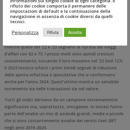
informazioni sui singoli cookie di ogni categoria. Il
N.B: L’indicatore non rappresenta l’andamento di Uvet GBT
rifiuto dei cookie comporta il permanere delle
impostazioni di default e la continuazione della
ma l’andamento del mercato del business travel.Business
navigazione in assenza di cookie diversi da quelli
Travel Trend annuale 2020-2024
tecnici.
Il BTT degli ultimi cinque anni mostra chiaramente la
Personalizza
Rifiuta
Accetta
dimensione dell’impatto dovuto alla crisi pandemica. Le
transazioni nel ‘20 e ‘21 hanno generato un indice 31 e 33
mentre quelle del ‘22 e ‘23 segnano la ripresa dei viaggi
d’affari con 62 e 73. I prezzi medi sono quindi cresciuti
costantemente, toccando il loro massimo nel ‘22 (ind 127).
Il 2023 mostra infatti i primi timidi segnali di riduzione
della spinta inflattiva e speculativa che si confermano
anche per l’anno 2024. Quest’ultimo mostra un sensibile
incremento sia nelle transazioni sia nel valore.
Tutti gli indici derivano da un campione estremamente
significativo ma, soprattutto, omogeneo. In sintesi fanno
parte dell’analisi un mix di aziende grandi, medie e piccole
che si sono costantemente avvalse dei servizi Uvet GBT
negli anni 2019-2024.