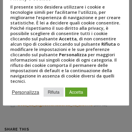
consentono al Network di essere un punto di riferimento
Il presente sito desidera utilizzare i cookie e
tecnologie simili per facilitarne l'utilizzo, per
indiscusso del mercato corporate.
migliorarne l’esperienza di navigazione e per creare
statistiche. È lei a decidere quali cookie consentire.
Durante la sessione
Sandro Palumbo
– business travel
Poiché rispettiamo il suo diritto alla privacy, è
manager di
Uvet
Travel Network – ha avuto modo di
possibile scegliere di consentire tutti i cookie
ricordare l’ampia gamma di prodotti e servizi a
cliccando sul pulsante
Accetta
, di non consentire
alcun tipo di cookie cliccando sul pulsante
Rifiuta
o
disposizione del network, dalla piattaforma
Alter Ego
per
modificare le impostazioni e le sue preferenze
le agenzie non IATA, tramite la quale poter avere accesso
cliccando sul pulsante
Personalizza
per maggiori
anche al vasto portfolio di tariffe negoziate per il Network,
informazioni sui singoli cookie di ogni categoria. Il
rifiuto dei cookie comporta il permanere delle
al
tool BIZ Travel
che viene rilasciato alle agenzie sul
impostazioni di default e la continuazione della
territorio per dialogare in modalità self-booking con le
navigazione in assenza di cookie diversi da quelli
proprie aziende clienti in ambito corporate.
tecnici.
Allegati
Personalizza
Rifiuta
Accetta
Uvet_CS_Biglietteriaaerea_v2_2.07.18
(539 kB)
SHARE THIS