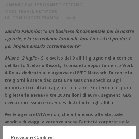
SANDRO PALUMBO
,
SANTO STEFANO
,
UVET TRAVEL NETWORK
COMUNICATI STAMPA
0
Sandro Palumbo: “È un business fondamentale per le nostre
agenzie, e lo sosteniamo fornendo loro i mezzi e i prodotti
per implementarlo costantemente”
Milano, 2 luglio
– Si è svolto dal 9 all’11 giugno nella cornice
del Santo Stefano Resort, il consueto appuntamento Work
& Relax dedicato alle agenzie di UVET Network. Durante la
tre giorni è stata dedicata una sessione specifica agli
importanti risultati raggiunti dalla rete in termini di pura
biglietteria aerea (oltre 200 milioni di euro), segmenti GDS,
over-commission e revenues distribuite agli affiliati.
Per le agenzie IATA e non, che affiancano alla abituale
vendita di viaggi e vacanze anche l’attività corporate e la
biglietteria, questi importanti traguardi, uniti alla
produzione contestualmente realizzata da UVET GBT,
Privacy e Cookies