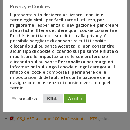
La ricerca di UVET/LMT, attiva sull’intero territorio
Privacy e Cookies
nazionale, è rivolta in particolare a 100 risorse qualificate e
Il presente sito desidera utilizzare i cookie e
tecnologie simili per facilitarne l'utilizzo, per
di buon livello professionale che abbiano già maturato
migliorarne l’esperienza di navigazione e per creare
un’esperienza significativa nel mondo delle Agenzie di
statistiche. È lei a decidere quali cookie consentire.
Viaggi e che vogliono intraprendere, supportati da una
Poiché rispettiamo il suo diritto alla privacy, è
possibile scegliere di consentire tutti i cookie
grande organizzazione come quella di UVET/LAST MINUTE
cliccando sul pulsante
Accetta
, di non consentire
TOUR, una nuova carriera nel settore turistico tramite un
alcun tipo di cookie cliccando sul pulsante
Rifiuta
o
ruolo innovativo e moderno.
modificare le impostazioni e le sue preferenze
cliccando sul pulsante
Personalizza
per maggiori
A
i possibili interessati, in possesso degli skills richiesti, è
informazioni sui singoli cookie di ogni categoria. Il
rifiuto dei cookie comporta il permanere delle
richiesto di compilare e inviare l’apposita scheda presente
impostazioni di default e la continuazione della
sul sito
www.consulentiuvet.com
, al quale seguirà
navigazione in assenza di cookie diversi da quelli
l’eventuale invito ad uno dei diversi “Recruting Day”
tecnici.
pianificati a partire da fine Gennaio.
Personalizza
Rifiuta
Accetta
Allegati
CS_UVET assume 100 Professionisti PTS
(93 kB)