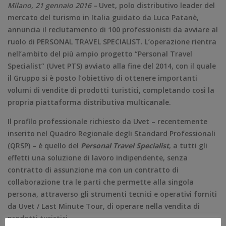
Milano, 21 gennaio 2016 –
Uvet, polo distributivo leader del
mercato del turismo in Italia guidato da Luca Patanè,
annuncia il reclutamento di 100 professionisti da avviare al
ruolo di PERSONAL TRAVEL SPECIALIST. L’operazione rientra
nell’ambito del più ampio progetto “Personal Travel
Specialist” (Uvet PTS) avviato alla fine del 2014, con il quale
il Gruppo si è posto l’obiettivo di ottenere importanti
volumi di vendite di prodotti turistici, completando così la
propria piattaforma distributiva multicanale.
Il profilo professionale richiesto da Uvet – recentemente
inserito nel Quadro Regionale degli Standard Professionali
(QRSP) – è quello del
Personal Travel Specialist
, a tutti gli
effetti una soluzione di lavoro indipendente, senza
contratto di assunzione ma con un contratto di
collaborazione tra le parti che permette alla singola
persona, attraverso gli strumenti tecnici e operativi forniti
da Uvet / Last Minute Tour, di operare nella vendita di
prodotti turistici.