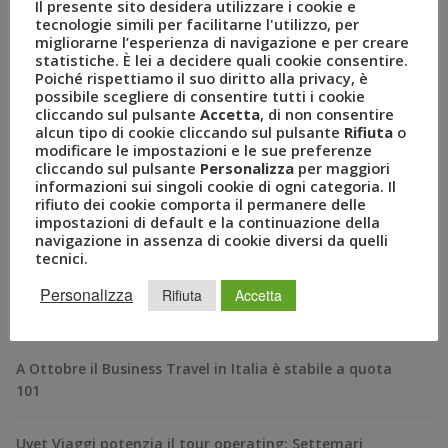
Il presente sito desidera utilizzare i cookie e
tecnologie simili per facilitarne l'utilizzo, per
migliorarne l’esperienza di navigazione e per creare
statistiche. È lei a decidere quali cookie consentire.
Poiché rispettiamo il suo diritto alla privacy, è
possibile scegliere di consentire tutti i cookie
cliccando sul pulsante
Accetta
, di non consentire
alcun tipo di cookie cliccando sul pulsante
Rifiuta
o
modificare le impostazioni e le sue preferenze
cliccando sul pulsante
Personalizza
per maggiori
informazioni sui singoli cookie di ogni categoria. Il
RECENT POSTS
rifiuto dei cookie comporta il permanere delle
impostazioni di default e la continuazione della
navigazione in assenza di cookie diversi da quelli
A Novembre il Business Travel in Italia è a quota 95
tecnici.
Personalizza
BizTravel Forum 2024: al via la XXII edizione dell’evento
Rifiuta
Accetta
italiano del business travel dal titolo “Tabula Rasa”
A Ottobre il Business Travel in Italia è stabile a quota
101
Uvet Viaggi potenzia il tour operating: Settemari