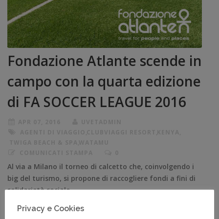
Fondazione Atlante scende in
campo con la quarta edizione
di FA SOCCER LEAGUE 2016
APR 07, 2016
UVETADMIN
AGENTI DI VIAGGIO
,
CLUBVIAGGI RESORT
,
KENYA
,
TWIGA BEACH & SPA
,
WATAMU
COMUNICATI STAMPA
0
Al via a Milano il torneo di calcetto che, coinvolgendo i
big del turismo, si propone di raccogliere fondi a fini di
solidarietà sociale.
Privacy e Cookies