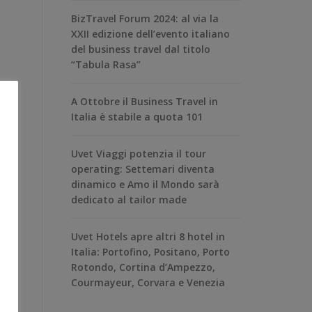
BizTravel Forum 2024: al via la
XXII edizione dell’evento italiano
del business travel dal titolo
“Tabula Rasa”
A Ottobre il Business Travel in
Italia è stabile a quota 101
Uvet Viaggi potenzia il tour
operating: Settemari diventa
dinamico e Amo il Mondo sarà
dedicato al tailor made
Uvet Hotels apre altri 8 hotel in
Italia: Portofino, Positano, Porto
Rotondo, Cortina d’Ampezzo,
Courmayeur, Corvara e Venezia