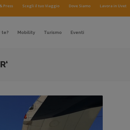
& Press
Scegli il tuo Viaggio
Dove Siamo
Lavora in Uvet
 te?
Mobility
Turismo
Eventi
R‘