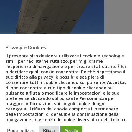
Privacy e Cookies
Il presente sito desidera utilizzare i cookie e tecnologie
simili per facilitarne l'utilizzo, per migliorarne
l’esperienza di navigazione e per creare statistiche. È lei
a decidere quali cookie consentire. Poiché rispettiamo il
suo diritto alla privacy, è possibile scegliere di
consentire tutti i cookie cliccando sul pulsante
Accetta
,
di non consentire alcun tipo di cookie cliccando sul
pulsante
Rifiuta
o modificare le impostazioni e le sue
preferenze cliccando sul pulsante
Personalizza
per
ase tutte le richieste per i voli
maggiori informazioni sui singoli cookie di ogni
categoria. Il rifiuto dei cookie comporta il permanere
delle impostazioni di default e la continuazione della
navigazione in assenza di cookie diversi da quelli tecnici.
Personalizza
ANORAMA
,
COVID-19
,
LUKE AIR
,
RIMBORSI
,
VOUCHER
Rifiuta
Accetta