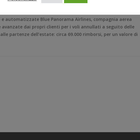
te e automatizzate Blue Panorama Airlines, compagnia aerea
 avanzate dai propri clienti per i voli annullati a seguito delle
le partenze dell’estate: circa 69.000 rimborsi, per un valore di