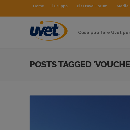
Home
Il Gruppo
BizTravel Forum
Media 
Cosa può fare Uvet per
POSTS TAGGED ‘VOUCHE