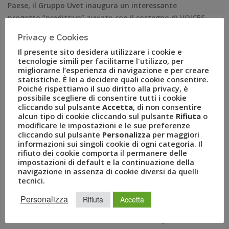
Paese, il Gruppo Uvet inaugura un interessante
progetto “predittivo” avviato con il sostegno di VOICES
from the Blogs, società specializzata in big data
Privacy e Cookies
analysis, che arricchisce la consueta Business Travel
Il presente sito desidera utilizzare i cookie e
Survey sfruttando le grandi potenzialità fornite dalla
tecnologie simili per facilitarne l'utilizzo, per
tecnologia e […]
migliorarne l’esperienza di navigazione e per creare
statistiche. È lei a decidere quali cookie consentire.
Poiché rispettiamo il suo diritto alla privacy, è
possibile scegliere di consentire tutti i cookie
cliccando sul pulsante
Accetta
, di non consentire
alcun tipo di cookie cliccando sul pulsante
Rifiuta
o
modificare le impostazioni e le sue preferenze
cliccando sul pulsante
Personalizza
per maggiori
informazioni sui singoli cookie di ogni categoria. Il
rifiuto dei cookie comporta il permanere delle
impostazioni di default e la continuazione della
navigazione in assenza di cookie diversi da quelli
tecnici.
RECENT POSTS
Personalizza
Rifiuta
Accetta
A Novembre il Business Travel in Italia è a quota 95