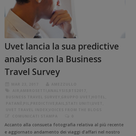
Uvet lancia la sua predictive
analysis con la Business
Travel Survey
MAR 23, 2017
AMEZZULLO
AIR
,
AMBROSETTI
,
ANALYSIS
,
BTS2017
,
BUSINESS TRAVEL SURVEY
,
GRUPPO UVET
,
HOTEL
,
PATANÈ
,
PIL
,
PREDICTIVE
,
RAIL
,
STATI UNITI
,
UVET
,
UVET TRAVEL INDEX
,
VOICES FROM THE BLOGS
COMUNICATI STAMPA
0
Accanto alla consueta fotografia relativa al più recente
e aggiornato andamento dei viaggi d’affari nel nostro