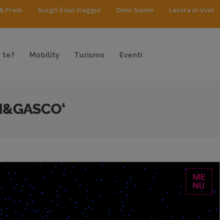
& Press
Scegli il tuo Viaggio
Dove Siamo
Lavora in Uvet
 te?
Mobility
Turismo
Eventi
I&GASCO‘