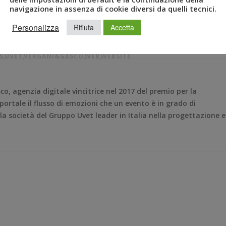
navigazione in assenza di cookie diversi da quelli tecnici.
Personalizza
Rifiuta
Accetta
S
,
UVET
,
VERGANI&GASCO
,
WEB
,
WEBSITE
, agenzia digitale vincitrice nel 2017 del premio per la
portale il flusso di emozioni che un evento è in grado di
la società del Gruppo Uvet leader in Italia nella progettazione e