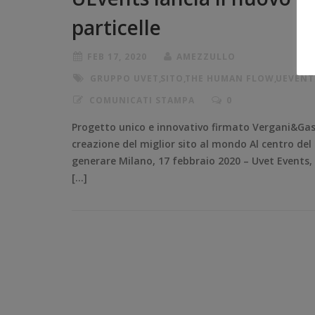
particelle
FEB 17, 2020
AMEZZULLO
GRUPPO UVET
,
SITO
,
THE HUMAN FLOW
,
UEVENT
COMUNICATI STAMPA
0
Progetto unico e innovativo firmato Vergani&Gasco
creazione del miglior sito al mondo Al centro del 
generare Milano, 17 febbraio 2020 – Uvet Events, 
[…]