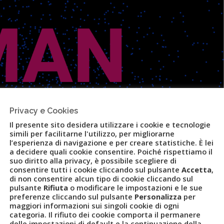
Privacy e Cookies
Il presente sito desidera utilizzare i cookie e tecnologie
simili per facilitarne l'utilizzo, per migliorarne
l’esperienza di navigazione e per creare statistiche. È lei
a decidere quali cookie consentire. Poiché rispettiamo il
suo diritto alla privacy, è possibile scegliere di
consentire tutti i cookie cliccando sul pulsante
Accetta
,
di non consentire alcun tipo di cookie cliccando sul
pulsante
Rifiuta
o modificare le impostazioni e le sue
preferenze cliccando sul pulsante
Personalizza
per
maggiori informazioni sui singoli cookie di ogni
categoria. Il rifiuto dei cookie comporta il permanere
ito con animazioni 3D fatte con
delle impostazioni di default e la continuazione della