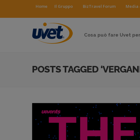
Home
Il Gruppo
BizTravel Forum
Media 
Cosa può fare Uvet per
POSTS TAGGED ‘VERGAN