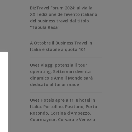
BizTravel Forum 2024: al via la
XXII edizione dell’evento italiano
del business travel dal titolo
“Tabula Rasa”
A Ottobre il Business Travel in
Italia è stabile a quota 101
Uvet Viaggi potenzia il tour
operating: Settemari diventa
dinamico e Amo il Mondo sarà
dedicato al tailor made
Uvet Hotels apre altri 8 hotel in
Italia: Portofino, Positano, Porto
Rotondo, Cortina d’Ampezzo,
Courmayeur, Corvara e Venezia