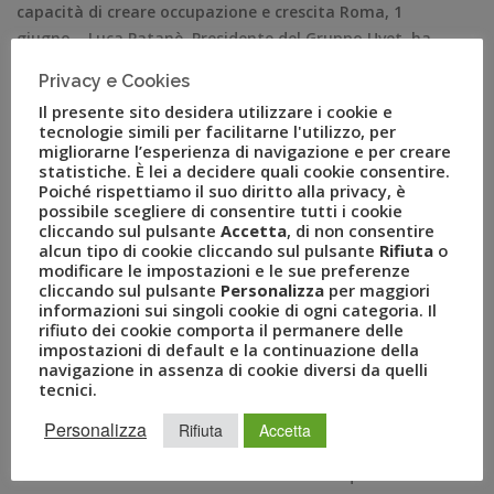
capacità di creare occupazione e crescita Roma, 1
giugno – Luca Patanè, Presidente del Gruppo Uvet, ha
ricevuto la carica di Cavaliere del lavoro. Il Presidente
Privacy e Cookies
della Repubblica Sergio Mattarella, su proposta del
Il presente sito desidera utilizzare i cookie e
Ministro dello Sviluppo Economico Carlo Calenda, ha
tecnologie simili per facilitarne l'utilizzo, per
nominato 25 nuovi cavalieri, di […]
migliorarne l’esperienza di navigazione e per creare
statistiche. È lei a decidere quali cookie consentire.
Poiché rispettiamo il suo diritto alla privacy, è
possibile scegliere di consentire tutti i cookie
cliccando sul pulsante
Accetta
, di non consentire
alcun tipo di cookie cliccando sul pulsante
Rifiuta
o
modificare le impostazioni e le sue preferenze
cliccando sul pulsante
Personalizza
per maggiori
informazioni sui singoli cookie di ogni categoria. Il
rifiuto dei cookie comporta il permanere delle
impostazioni di default e la continuazione della
navigazione in assenza di cookie diversi da quelli
tecnici.
RECENT POSTS
Personalizza
Rifiuta
Accetta
A Novembre il Business Travel in Italia è a quota 95