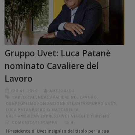
Gruppo Uvet: Luca Patanè
nominato Cavaliere del
Lavoro
GIU 01, 2016
AMEZZULLO
CARLO CALENDA
,
CAVALIERE DEL LAVORO
,
CONFTURISMO
,
FONDAZIONE ATLANTE
,
GRUPPO UVET
,
LUCA PATANÈ
,
SERGIO MATTARELLA
,
UVET AMERICAN EXPRESS
,
UVET VIAGGI E TURISMO
COMUNICATI STAMPA
0
Il Presidente di Uvet insignito del titolo per la sua