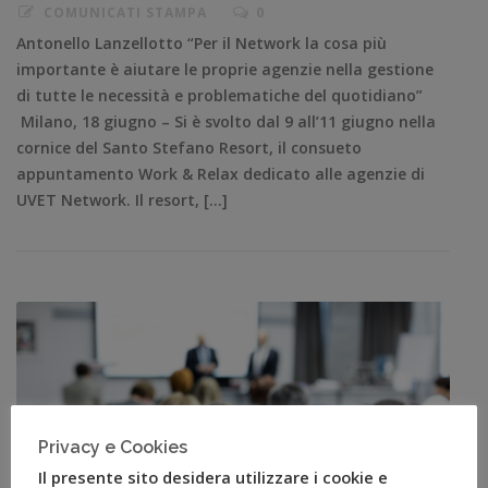
COMUNICATI STAMPA
0
Antonello Lanzellotto “Per il Network la cosa più
importante è aiutare le proprie agenzie nella gestione
di tutte le necessità e problematiche del quotidiano”
Milano, 18 giugno – Si è svolto dal 9 all’11 giugno nella
cornice del Santo Stefano Resort, il consueto
appuntamento Work & Relax dedicato alle agenzie di
UVET Network. Il resort, […]
Privacy e Cookies
Il presente sito desidera utilizzare i cookie e