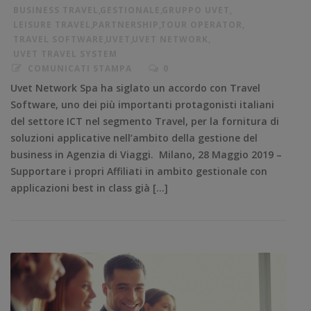
BUSINESS TRAVEL
,
GESTIONALE
,
GRUPPO UVET
,
LEISURE TRAVEL
,
PARTNERSHIP
,
TOUR OPERATOR
,
TRAVEL SOFTWARE
,
UVET
,
UVET NETWORK
,
UVET TRAVEL SYSTEM
COMUNICATI STAMPA
0
Uvet Network Spa ha siglato un accordo con Travel
Software, uno dei più importanti protagonisti italiani
del settore ICT nel segmento Travel, per la fornitura di
soluzioni applicative nell’ambito della gestione del
business in Agenzia di Viaggi. Milano, 28 Maggio 2019 –
Supportare i propri Affiliati in ambito gestionale con
applicazioni best in class già […]