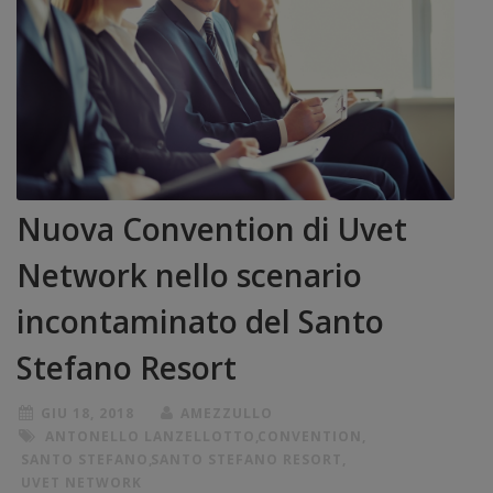
Nuova Convention di Uvet
Network nello scenario
incontaminato del Santo
Stefano Resort
GIU 18, 2018
AMEZZULLO
ANTONELLO LANZELLOTTO
,
CONVENTION
,
SANTO STEFANO
,
SANTO STEFANO RESORT
,
UVET NETWORK