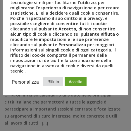
tecnologie simili per facilitarne l'utilizzo, per
migliorarne l’esperienza di navigazione e per creare
statistiche. È lei a decidere quali cookie consentire.
Uvet Travel Network: al via
Poiché rispettiamo il suo diritto alla privacy, è
possibile scegliere di consentire tutti i cookie
Uacademy
cliccando sul pulsante
Accetta
, di non consentire
alcun tipo di cookie cliccando sul pulsante
Rifiuta
o
modificare le impostazioni e le sue preferenze
MAR 17, 2017
AMEZZULLO
cliccando sul pulsante
Personalizza
per maggiori
ACADEMY
,
AGENZIE
,
CLUBVIAGGI
,
HAPPY FAMILY
,
informazioni sui singoli cookie di ogni categoria. Il
NETWORK
,
OPEN TRAVEL NETWORK
,
OTN
,
SOCIAL MEDIA
,
rifiuto dei cookie comporta il permanere delle
impostazioni di default e la continuazione della
TRAINING
,
UACADEMY
,
ULOVE
,
UVET
,
UVET NETWORK
,
navigazione in assenza di cookie diversi da quelli
UVET TRAVEL NETWORK
,
VENDITE
tecnici.
COMUNICATI STAMPA
0
Milano, 17 marzo – E’ partita l’iniziativa di formazione
Personalizza
Rifiuta
Accetta
UACADEMY rivolta alle agenzie UVET TRAVEL NETWORK e
OTN. Un intenso calendario di 9 date nelle principali
città italiane che permetterà a tutte le agenzie di
partecipare a importanti sessioni centrate e focalizzate
su argomenti di sicuro interesse, molto concrete e utili
al lavoro di tutti i […]