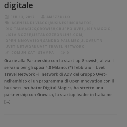
digitale
FEB 13, 2017
AMEZZULLO
AGENZIA DI VIAGGI
,
BUSINESSINCUBATOR
,
DIGITALMAGICS
,
GROWISH
,
GRUPPO UVET
,
LIST VIAGGIO
,
LISTA NOZZE
,
LISTANOZZEONLINE.COM
,
OPENINNOVATION
,
SANDRO PALUMBO
,
ULOVE
,
UTN
,
UVET NETWORK
,
UVET TRAVEL NETWORK
COMUNICATI STAMPA
0
Grazie alla Partnership con la start up Growish, al via il
servizio per gli sposi 4.0 Milano, (*) febbraio – Uvet
Travel Network –il network di ADV del Gruppo Uvet-
nell’ambito di un programma di Open Innovation con il
business incubator Digital Magics, ha stretto una
partnership con Growish, la startup leader in Italia nei
[…]