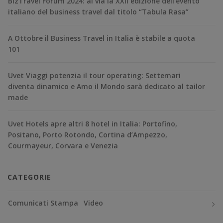
BizTravel Forum 2024: al via la XXII edizione dell’evento
italiano del business travel dal titolo “Tabula Rasa”
A Ottobre il Business Travel in Italia è stabile a quota
101
Uvet Viaggi potenzia il tour operating: Settemari
diventa dinamico e Amo il Mondo sarà dedicato al tailor
made
Uvet Hotels apre altri 8 hotel in Italia: Portofino,
Positano, Porto Rotondo, Cortina d’Ampezzo,
Courmayeur, Corvara e Venezia
CATEGORIE
Comunicati Stampa
Video