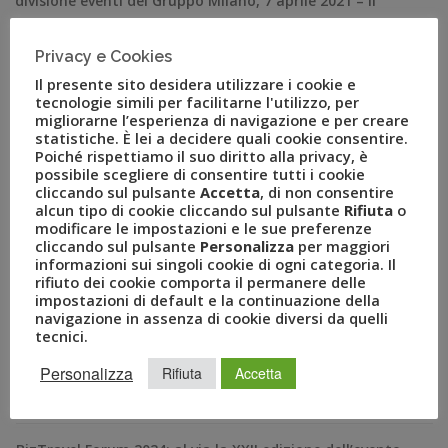
divisione eventi del Gruppo Milano, 7 aprile 2021 – Il
gruppo Uvet – polo italiano del turismo, leader nella
fornitura di servizi e soluzioni innovative per viaggi
Privacy e Cookies
leisure, mobility management ed eventi – comunica la
Il presente sito desidera utilizzare i cookie e
nascita della nuova […]
tecnologie simili per facilitarne l'utilizzo, per
migliorarne l’esperienza di navigazione e per creare
statistiche. È lei a decidere quali cookie consentire.
Poiché rispettiamo il suo diritto alla privacy, è
possibile scegliere di consentire tutti i cookie
cliccando sul pulsante
Accetta
, di non consentire
alcun tipo di cookie cliccando sul pulsante
Rifiuta
o
modificare le impostazioni e le sue preferenze
cliccando sul pulsante
Personalizza
per maggiori
informazioni sui singoli cookie di ogni categoria. Il
rifiuto dei cookie comporta il permanere delle
impostazioni di default e la continuazione della
navigazione in assenza di cookie diversi da quelli
tecnici.
RECENT POSTS
Personalizza
Rifiuta
Accetta
A Novembre il Business Travel in Italia è a quota 95