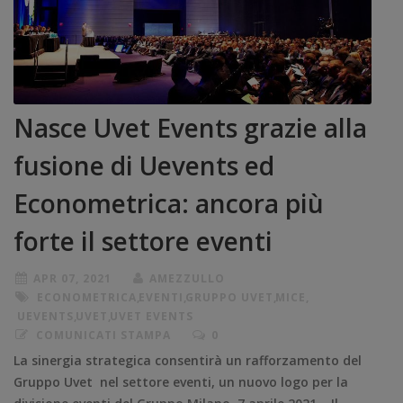
Nasce Uvet Events grazie alla
fusione di Uevents ed
Econometrica: ancora più
forte il settore eventi
APR 07, 2021
AMEZZULLO
ECONOMETRICA
,
EVENTI
,
GRUPPO UVET
,
MICE
,
UEVENTS
,
UVET
,
UVET EVENTS
COMUNICATI STAMPA
0
La sinergia strategica consentirà un rafforzamento del
Gruppo Uvet nel settore eventi, un nuovo logo per la