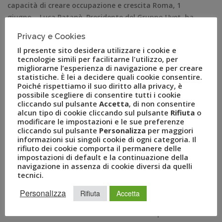
capacità di creare occupazione e crescita Roma, 1
giugno – Luca Patanè, Presidente del Gruppo Uvet, ha
ricevuto la carica di Cavaliere del lavoro. Il Presidente
Privacy e Cookies
della Repubblica Sergio Mattarella, su proposta del
Il presente sito desidera utilizzare i cookie e
Ministro dello Sviluppo Economico Carlo Calenda, ha
tecnologie simili per facilitarne l'utilizzo, per
nominato 25 nuovi cavalieri, di […]
migliorarne l’esperienza di navigazione e per creare
statistiche. È lei a decidere quali cookie consentire.
Poiché rispettiamo il suo diritto alla privacy, è
possibile scegliere di consentire tutti i cookie
cliccando sul pulsante
Accetta
, di non consentire
alcun tipo di cookie cliccando sul pulsante
Rifiuta
o
modificare le impostazioni e le sue preferenze
cliccando sul pulsante
Personalizza
per maggiori
informazioni sui singoli cookie di ogni categoria. Il
rifiuto dei cookie comporta il permanere delle
impostazioni di default e la continuazione della
navigazione in assenza di cookie diversi da quelli
tecnici.
RECENT POSTS
Personalizza
Rifiuta
Accetta
A Novembre il Business Travel in Italia è a quota 95