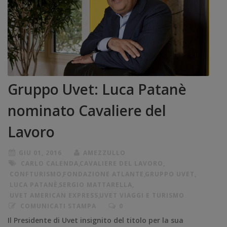
Gruppo Uvet: Luca Patanè
nominato Cavaliere del
Lavoro
GIU 01, 2016
AMEZZULLO
CARLO CALENDA
,
CAVALIERE DEL LAVORO
,
CONFTURISMO
,
FONDAZIONE ATLANTE
,
GRUPPO UVET
,
LUCA PATANÈ
,
SERGIO MATTARELLA
,
UVET AMERICAN EXPRESS
,
UVET VIAGGI E TURISMO
COMUNICATI STAMPA
0
Il Presidente di Uvet insignito del titolo per la sua