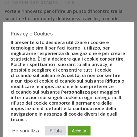
COMUNICATI STAMPA
0
Portale rinnovato per offrire un punto d’incontro tra la
società e la community di business traveller, aziende
clienti, stakeholder e giornalisti Milano, 18/06/ 2019 –
Uvet American Express Global Business Travel ha
Privacy e Cookies
lanciato il suo nuovo sito web
Il presente sito desidera utilizzare i cookie e
tecnologie simili per facilitarne l'utilizzo, per
https://www.uvetgbt.com/. La società leader nell’offerta
migliorarne l’esperienza di navigazione e per creare
di servizi e soluzioni per la mobility aziendale – nata
statistiche. È lei a decidere quali cookie consentire.
dalla joint […]
Poiché rispettiamo il suo diritto alla privacy, è
possibile scegliere di consentire tutti i cookie
cliccando sul pulsante
Accetta
, di non consentire
alcun tipo di cookie cliccando sul pulsante
Rifiuta
o
modificare le impostazioni e le sue preferenze
cliccando sul pulsante
Personalizza
per maggiori
informazioni sui singoli cookie di ogni categoria. Il
rifiuto dei cookie comporta il permanere delle
impostazioni di default e la continuazione della
navigazione in assenza di cookie diversi da quelli
tecnici.
Personalizza
Rifiuta
Accetta