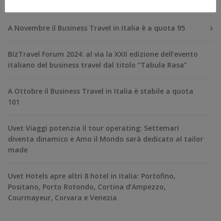
RECENT POSTS
A Novembre il Business Travel in Italia è a quota 95
BizTravel Forum 2024: al via la XXII edizione dell’evento
italiano del business travel dal titolo “Tabula Rasa”
A Ottobre il Business Travel in Italia è stabile a quota
101
Uvet Viaggi potenzia il tour operating: Settemari
diventa dinamico e Amo il Mondo sarà dedicato al tailor
made
Uvet Hotels apre altri 8 hotel in Italia: Portofino,
Positano, Porto Rotondo, Cortina d’Ampezzo,
Courmayeur, Corvara e Venezia