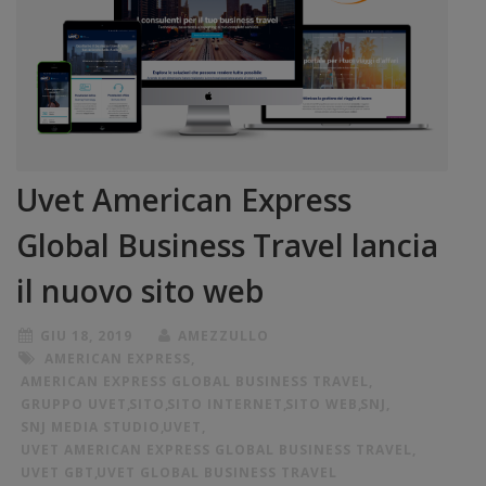
Uvet American Express
Global Business Travel lancia
il nuovo sito web
GIU 18, 2019
AMEZZULLO
AMERICAN EXPRESS
,
AMERICAN EXPRESS GLOBAL BUSINESS TRAVEL
,
GRUPPO UVET
,
SITO
,
SITO INTERNET
,
SITO WEB
,
SNJ
,
SNJ MEDIA STUDIO
,
UVET
,
UVET AMERICAN EXPRESS GLOBAL BUSINESS TRAVEL
,
UVET GBT
,
UVET GLOBAL BUSINESS TRAVEL