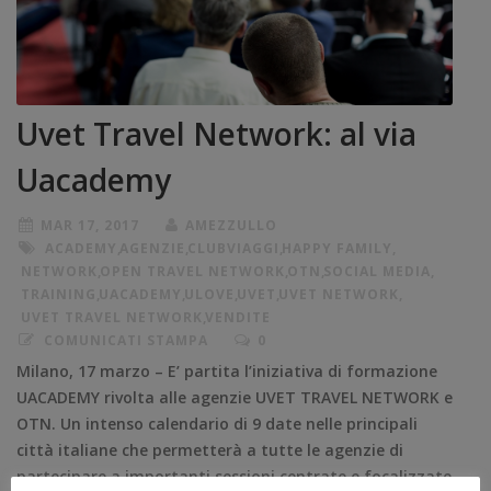
Uvet Travel Network: al via
Uacademy
MAR 17, 2017
AMEZZULLO
ACADEMY
,
AGENZIE
,
CLUBVIAGGI
,
HAPPY FAMILY
,
NETWORK
,
OPEN TRAVEL NETWORK
,
OTN
,
SOCIAL MEDIA
,
TRAINING
,
UACADEMY
,
ULOVE
,
UVET
,
UVET NETWORK
,
UVET TRAVEL NETWORK
,
VENDITE
COMUNICATI STAMPA
0
Milano, 17 marzo – E’ partita l’iniziativa di formazione
UACADEMY rivolta alle agenzie UVET TRAVEL NETWORK e
OTN. Un intenso calendario di 9 date nelle principali
città italiane che permetterà a tutte le agenzie di
partecipare a importanti sessioni centrate e focalizzate