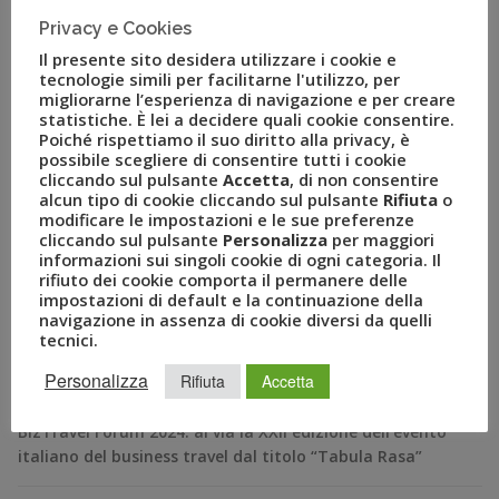
su argomenti di sicuro interesse, molto concrete e utili
Privacy e Cookies
al lavoro di tutti i […]
Il presente sito desidera utilizzare i cookie e
tecnologie simili per facilitarne l'utilizzo, per
migliorarne l’esperienza di navigazione e per creare
statistiche. È lei a decidere quali cookie consentire.
Poiché rispettiamo il suo diritto alla privacy, è
possibile scegliere di consentire tutti i cookie
cliccando sul pulsante
Accetta
, di non consentire
alcun tipo di cookie cliccando sul pulsante
Rifiuta
o
modificare le impostazioni e le sue preferenze
cliccando sul pulsante
Personalizza
per maggiori
informazioni sui singoli cookie di ogni categoria. Il
rifiuto dei cookie comporta il permanere delle
impostazioni di default e la continuazione della
RECENT POSTS
navigazione in assenza di cookie diversi da quelli
tecnici.
A Novembre il Business Travel in Italia è a quota 95
Personalizza
Rifiuta
Accetta
BizTravel Forum 2024: al via la XXII edizione dell’evento
italiano del business travel dal titolo “Tabula Rasa”