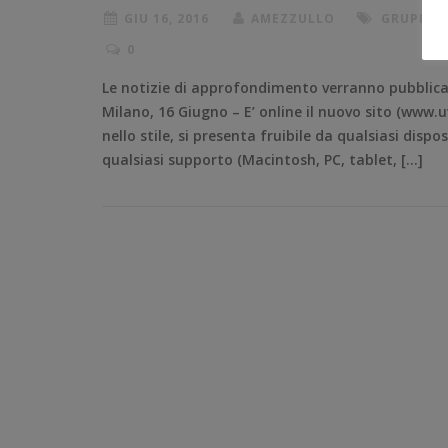
GIU 16, 2016
AMEZZULLO
GRUPPO 
0
Le notizie di approfondimento verranno pubblic
Milano, 16 Giugno – E’ online il nuovo sito (www.u
nello stile, si presenta fruibile da qualsiasi dispo
qualsiasi supporto (Macintosh, PC, tablet, […]