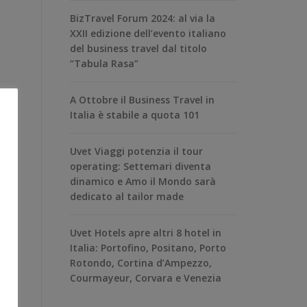
BizTravel Forum 2024: al via la
XXII edizione dell’evento italiano
del business travel dal titolo
“Tabula Rasa”
A Ottobre il Business Travel in
Italia è stabile a quota 101
Uvet Viaggi potenzia il tour
operating: Settemari diventa
dinamico e Amo il Mondo sarà
dedicato al tailor made
Uvet Hotels apre altri 8 hotel in
Italia: Portofino, Positano, Porto
Rotondo, Cortina d’Ampezzo,
Courmayeur, Corvara e Venezia