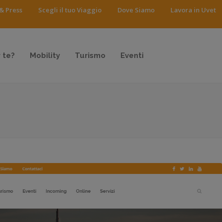
& Press
Scegli il tuo Viaggio
Dove Siamo
Lavora in Uvet
 te?
Mobility
Turismo
Eventi