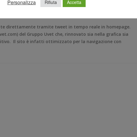
Personalizza
Rifiuta
Accetta
UVET
,
SITO INTERNET
,
TWEET
COMUNICATI STAMPA
ate direttamente tramite tweet in tempo reale in homepage.
vet.com) del Gruppo Uvet che, rinnovato sia nella grafica sia
sitivo. Il sito è infatti ottimizzato per la navigazione con