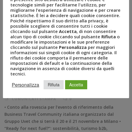
tecnologie simili per facilitarne l'utilizzo, per
migliorarne l’esperienza di navigazione e per creare
statistiche. È lei a decidere quali cookie consentire.
Poiché rispettiamo il suo diritto alla privacy, è
possibile scegliere di consentire tutti i cookie
Aperte le iscrizioni per il
cliccando sul pulsante
Accetta
, di non consentire
alcun tipo di cookie cliccando sul pulsante
Rifiuta
o
BizTravel Forum 2019
modificare le impostazioni e le sue preferenze
cliccando sul pulsante
Personalizza
per maggiori
informazioni sui singoli cookie di ogni categoria. Il
OTT 16, 2019
AMEZZULLO
rifiuto dei cookie comporta il permanere delle
BIZ
,
BIZ 2019
,
BIZTRAVEL FORUM
,
impostazioni di default e la continuazione della
navigazione in assenza di cookie diversi da quelli
BIZTRAVEL FORUM 2019
,
BTF
,
BTF 2019
,
tecnici.
ECOSOSTENIBILITÀ
,
GRUPPO UVET
,
LUCA PATANÈ
,
NICOLA PORRO
,
READY FOR NEXT FUEL?
,
Personalizza
Rifiuta
Accetta
THE EUROPEAN HOUSE AMBROSETTI.
,
TURISMO SOSTENIBILE
,
UVET
COMUNICATI STAMPA
0
• Conto alla rovescia per l’evento di riferimento della
Business Travel Community italiana organizzato dal
Gruppo Uvet che si terrà il 20 e il 21 novembre a Milano •
“Ready for next fuel?”: sostenibilità, turismo b2b,