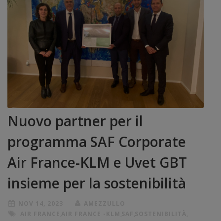
Nuovo partner per il
programma SAF Corporate
Air France-KLM e Uvet GBT
insieme per la sostenibilità
NOV 14, 2023
AMEZZULLO
AIR FRANCE
,
AIR FRANCE -KLM
,
SAF
,
SOSTENIBILITÀ
,