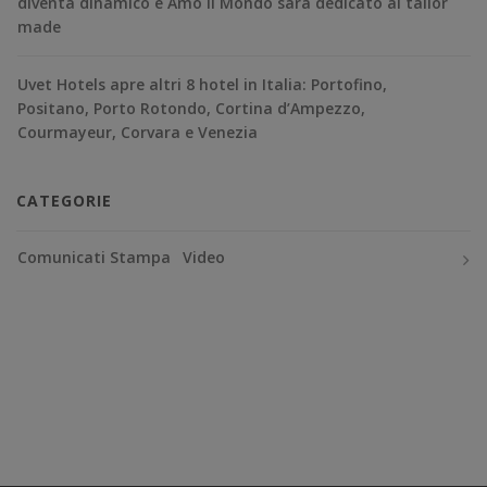
diventa dinamico e Amo il Mondo sarà dedicato al tailor
made
Uvet Hotels apre altri 8 hotel in Italia: Portofino,
Positano, Porto Rotondo, Cortina d’Ampezzo,
Courmayeur, Corvara e Venezia
CATEGORIE
Comunicati Stampa
Video