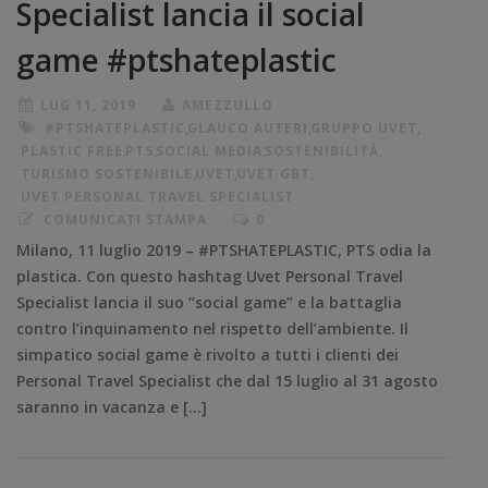
Specialist lancia il social
game #ptshateplastic
LUG 11, 2019
AMEZZULLO
#PTSHATEPLASTIC
,
GLAUCO AUTERI
,
GRUPPO UVET
,
PLASTIC FREE
,
PTS
,
SOCIAL MEDIA
,
SOSTENIBILITÀ
,
TURISMO SOSTENIBILE
,
UVET
,
UVET GBT
,
UVET PERSONAL TRAVEL SPECIALIST
COMUNICATI STAMPA
0
Milano, 11 luglio 2019 – #PTSHATEPLASTIC, PTS odia la
plastica. Con questo hashtag Uvet Personal Travel
Specialist lancia il suo “social game” e la battaglia
contro l’inquinamento nel rispetto dell’ambiente. Il
simpatico social game è rivolto a tutti i clienti dei
Personal Travel Specialist che dal 15 luglio al 31 agosto
saranno in vacanza e […]