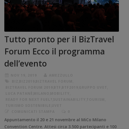
Tutto pronto per il BizTravel
Forum Ecco il programma
dell’evento
NOV 19, 2019
AMEZZULLO
BIZ
,
BIZ2019
,
BIZTRAVEL FORUM
,
BIZTRAVEL FORUM 2019
,
BTF
,
BTF2019
,
GRUPPO UVET
,
LUCA PATANÈ
,
MILANO
,
MOBILITY
,
READY FOR NEXT FUEL?
,
SUSTAINABILITY
,
TOURISM
,
TURISMO SOSTENIBILE
,
UVET
COMUNICATI STAMPA
0
Appuntamento il 20 e 21 novembre al MiCo Milano
Convention Centre. Attesi circa 3.500 partecipanti e 100