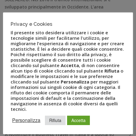
sviluppato principalmente in Occidente. L’area
economica BRIC riduce la propria quota, trainata al
ribasso dall’andamento negativo della Cina, della
Privacy e Cookies
Turchia e del Brasile. Crescono gli Stati Uniti e rimane
Il presente sito desidera utilizzare i cookie e
costante la Russia. Milano luglio 2016 – Aumentano le
tecnologie simili per facilitarne l'utilizzo, per
migliorarne l’esperienza di navigazione e per creare
trasferte di […]
statistiche. È lei a decidere quali cookie consentire.
Poiché rispettiamo il suo diritto alla privacy, è
possibile scegliere di consentire tutti i cookie
cliccando sul pulsante
Accetta
, di non consentire
alcun tipo di cookie cliccando sul pulsante
Rifiuta
o
modificare le impostazioni e le sue preferenze
cliccando sul pulsante
Personalizza
per maggiori
informazioni sui singoli cookie di ogni categoria. Il
rifiuto dei cookie comporta il permanere delle
impostazioni di default e la continuazione della
navigazione in assenza di cookie diversi da quelli
tecnici.
RECENT POSTS
Personalizza
Rifiuta
Accetta
A Novembre il Business Travel in Italia è a quota 95