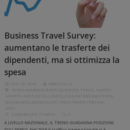
Business Travel Survey:
aumentano le trasferte dei
dipendenti, ma si ottimizza la
spesa
LUG 29, 2016
AMEZZULLO
AEREO
,
AIR
,
BRASILE
,
BRIC
,
BUSINESS TRAVEL SURVEY
,
GRUPPO UVET
,
HOTEL
,
LINATE
,
LUCA PATANÈ
,
MALPENSA
,
MILANO
,
RAIL
,
RUSSIA
,
STATI UNITI
,
TRENO
,
TURCHIA
,
UVET
COMUNICATI STAMPA
0
A LIVELLO NAZIONALE, IL TRENO GUADAGNA POSIZIONI
SULL’AEREO. Nel 2016 il traffico internazionale si è