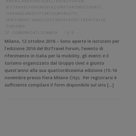
AMERICANEXPRESS
,
BIZTRAVELFORUM
,
BIZTRAVELFORUM2016
,
CONFTURISMO
,
EVENTI
,
FIERAMILANOCITY
,
MICO
,
MOBILITY
,
SENTIMENT ANALYSIS
,
TRAVELPORT
,
TRENITALIA
,
TURISMO
COMUNICATI STAMPA
0
Milano, 12 ottobre 2016 – Sono aperte le iscrizioni per
l’edizione 2016 del BizTravel Forum, l’evento di
riferimento in Italia per la mobility, gli eventi e il
turismo organizzato dal Gruppo Uvet e giunto
quest’anno alla sua quattordicesima edizione (15-16
novembre presso Fiera Milano City). Per registrarsi è
sufficiente compilare il form disponibile sul sito […]