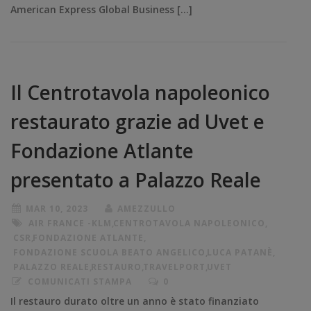
American Express Global Business […]
Il Centrotavola napoleonico
restaurato grazie ad Uvet e
Fondazione Atlante
presentato a Palazzo Reale
MAR 10, 2023
AMEZZULLO
AIR FRANCE -KLM
,
CENTROTAVOLA NAPOLEONICO
,
CSR
,
FONDAZIONE ATLANTE
,
FONDAZIONE SCUOLA BEATO ANGELICO
,
LUCA PATANÈ
,
PALAZZO REALE
,
RESTAURO
,
TRAVELPORT
,
UVET
COMUNICATI STAMPA
0
Il restauro durato oltre un anno è stato finanziato