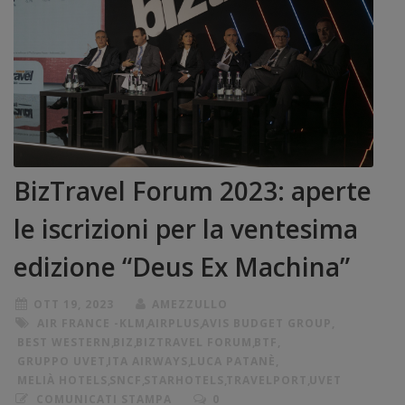
BizTravel Forum 2023: aperte
le iscrizioni per la ventesima
edizione “Deus Ex Machina”
OTT 19, 2023
AMEZZULLO
AIR FRANCE -KLM
,
AIRPLUS
,
AVIS BUDGET GROUP
,
BEST WESTERN
,
BIZ
,
BIZTRAVEL FORUM
,
BTF
,
GRUPPO UVET
,
ITA AIRWAYS
,
LUCA PATANÈ
,
MELIÀ HOTELS
,
SNCF
,
STARHOTELS
,
TRAVELPORT
,
UVET
COMUNICATI STAMPA
0