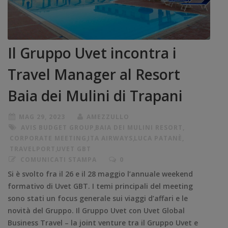
Il Gruppo Uvet incontra i
Travel Manager al Resort
Baia dei Mulini di Trapani
MAG 29, 2023
AMEZZULLO
AVIS BUDGET GROUP
,
BAIA DEI MULINI RESORT
,
CORPORATE MEETING
,
ITA AIRWAYS
,
LUCA PATANÈ
,
TRAVELPORT
,
UVET GBT
COMUNICATI STAMPA
0
Si è svolto fra il 26 e il 28 maggio l’annuale weekend
formativo di Uvet GBT. I temi principali del meeting
sono stati un focus generale sui viaggi d’affari e le
novità del Gruppo. Il Gruppo Uvet con Uvet Global
Business Travel – la joint venture tra il Gruppo Uvet e