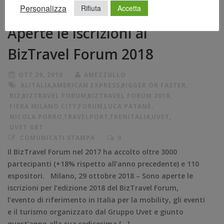
Personalizza
Rifiuta
Accetta
Aperte le iscrizioni al
BizTravel Forum 2018
OTT 29, 2018
AMEZZULLO
ALITALIA
,
AMERICAN EXPRESS
,
BIGGER OR FASTER
,
BIZ
,
BIZTRAVEL FORUM
,
BIZTRAVEL FORUM 2018
,
FIERA MILANO CITY
,
FORUM
,
LUCA PATANÈ
,
NICOLA PORRO
,
TRAVELPORT
,
TRENITALIA
,
UVET
,
UVET GBT
COMUNICATI STAMPA
0
Il BizTravel Forum nel 2017 ha accolto oltre 3000
partecipanti (+18% rispetto all’anno precedente) e 110
espositori. Milano, 29 ottobre 2018 – Sono aperte le
iscrizioni per l’edizione 2018 del BizTravel Forum,
l’evento di riferimento in Italia per la mobility, gli eventi
e il turismo organizzato dal Gruppo Uvet e giunto
quest’anno alla sua sedicesima […]