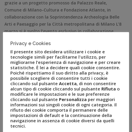
grazie a un progetto promosso da Palazzo Reale,
Comune di Milano-Cultura e Fondazione Atlante, in
collaborazione con la Soprintendenza Archeologia Belle
Arti e Paesaggio per la Città metropolitana di Milano L’8
marzo si è svolto l’evento esclusivo in collaborazione
con Air France-KLM e Travelport dedicato all’opera, […]
Privacy e Cookies
Il presente sito desidera utilizzare i cookie e
tecnologie simili per facilitarne l'utilizzo, per
migliorarne l’esperienza di navigazione e per creare
statistiche. È lei a decidere quali cookie consentire.
Poiché rispettiamo il suo diritto alla privacy, è
possibile scegliere di consentire tutti i cookie
cliccando sul pulsante
Accetta
, di non consentire
alcun tipo di cookie cliccando sul pulsante
Rifiuta
o
modificare le impostazioni e le sue preferenze
cliccando sul pulsante
Personalizza
per maggiori
informazioni sui singoli cookie di ogni categoria. Il
rifiuto dei cookie comporta il permanere delle
impostazioni di default e la continuazione della
navigazione in assenza di cookie diversi da quelli
tecnici.