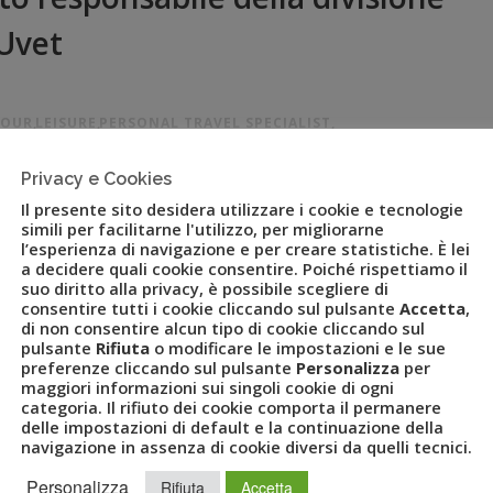
 Uvet
TOUR
,
LEISURE
,
PERSONAL TRAVEL SPECIALIST
,
NETWORK
,
UVET TRAVEL SYSTEM
,
VIAGGI
Privacy e Cookies
Il presente sito desidera utilizzare i cookie e tecnologie
nella fornitura di servizi e soluzioni innovative per viaggi
simili per facilitarne l'utilizzo, per migliorarne
l’esperienza di navigazione e per creare statistiche. È lei
ca di aver conferito a Stefano Colombo la responsabilità della
a decidere quali cookie consentire. Poiché rispettiamo il
marchio Uvet Travel System, le Agenzie di proprietà, le Agenzie
suo diritto alla privacy, è possibile scegliere di
consentire tutti i cookie cliccando sul pulsante
Accetta
,
di non consentire alcun tipo di cookie cliccando sul
pulsante
Rifiuta
o modificare le impostazioni e le sue
preferenze cliccando sul pulsante
Personalizza
per
maggiori informazioni sui singoli cookie di ogni
categoria. Il rifiuto dei cookie comporta il permanere
delle impostazioni di default e la continuazione della
navigazione in assenza di cookie diversi da quelli tecnici.
Personalizza
Rifiuta
Accetta