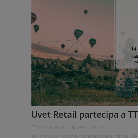
Uvet Retail partecipa a T
SET 29, 2020
AMEZZULLO
FTO
,
LAST MINUTE TOUR
,
PERSONAL TRAVEL SP