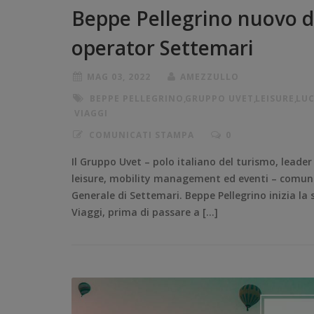
Beppe Pellegrino nuovo di
operator Settemari
MAG 03, 2022
AMEZZULLO
BEPPE PELLEGRINO
,
GRUPPO UVET
,
LEISURE
,
LUC
VIAGGI
COMUNICATI STAMPA
0
Il Gruppo Uvet – polo italiano del turismo, leader 
leisure, mobility management ed eventi – comuni
Generale di Settemari. Beppe Pellegrino inizia la 
Viaggi, prima di passare a […]