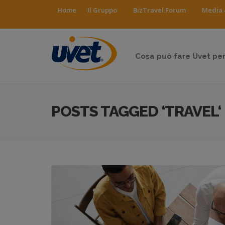
Home
Il Gruppo
BizTravel Forum
Media 
Cosa può fare Uvet per
POSTS TAGGED ‘TRAVEL‘