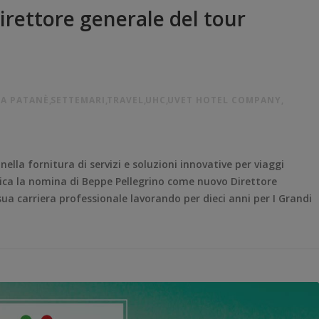
rettore generale del tour
A PATANÈ
,
SETTEMARI
,
TRAVEL
,
UHC
,
UVET HOTEL COMPANY
,
nella fornitura di servizi e soluzioni innovative per viaggi
ca la nomina di Beppe Pellegrino come nuovo Direttore
sua carriera professionale lavorando per dieci anni per I Grandi