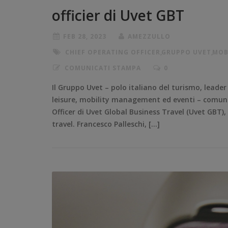
officier di Uvet GBT
FEB 28, 2023
AMEZZULLO
CHIEF OPERATING OFFICER
,
GRUPPO UVET
,
MOB
COMUNICATI STAMPA
0
Il Gruppo Uvet – polo italiano del turismo, leader 
leisure, mobility management ed eventi – comuni
Officer di Uvet Global Business Travel (Uvet GBT),
travel. Francesco Palleschi, […]