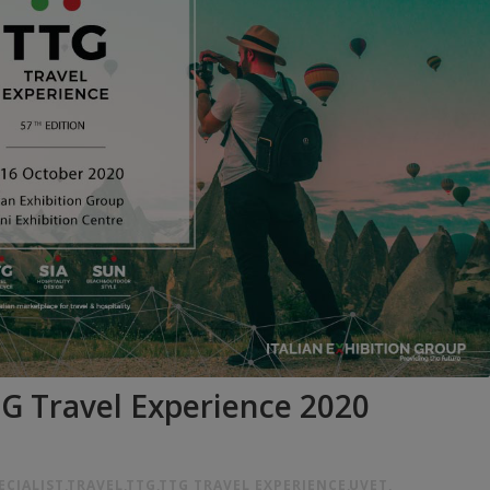
TG Travel Experience 2020
ECIALIST
,
TRAVEL
,
TTG
,
TTG TRAVEL EXPERIENCE
,
UVET
,