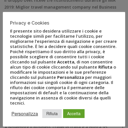
Il Gruppo Uvet riceve tre riconoscimenti durante gli IMA
2019: Miglior travel management company nel Business
Travel Miglior sistema di reportistica Miglior call
center/btc Milano, 13 marzo 2019 – Uvet fa il pieno di
Privacy e Cookies
premi agli IMA 2019, la sesta edizione degli Italian
Il presente sito desidera utilizzare i cookie e
Mission Awards, premio italiano dedicato al business
tecnologie simili per facilitarne l'utilizzo, per
migliorarne l’esperienza di navigazione e per creare
travel e organizzato da Newsteca, […]
statistiche. È lei a decidere quali cookie consentire.
Poiché rispettiamo il suo diritto alla privacy, è
possibile scegliere di consentire tutti i cookie
cliccando sul pulsante
Accetta
, di non consentire
alcun tipo di cookie cliccando sul pulsante
Rifiuta
o
modificare le impostazioni e le sue preferenze
cliccando sul pulsante
Personalizza
per maggiori
informazioni sui singoli cookie di ogni categoria. Il
rifiuto dei cookie comporta il permanere delle
impostazioni di default e la continuazione della
navigazione in assenza di cookie diversi da quelli
tecnici.
RECENT POSTS
Personalizza
Rifiuta
Accetta
A Novembre il Business Travel in Italia è a quota 95