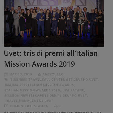
Uvet: tris di premi all’Italian
Mission Awards 2019
MAR 13, 2019
AMEZZULLO
BUSINESS TRAVEL
,
CALL CENTER BTC
,
GRUPPO UVET
,
IMA
,
IMA 2019
,
ITALIAN MISSION AWARDS
,
ITALIAN MISSION AWARDS 2019
,
LUCA PATANÈ
,
MISSION
,
NEWSTECA
,
PRESIDENTE GRUPPO UVET
,
TRAVEL MANAGEMENT
,
UVET
COMUNICATI STAMPA
0