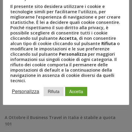
Il presente sito desidera utilizzare i cookie e
tecnologie simili per facilitarne l'utilizzo, per
migliorarne l’esperienza di navigazione e per creare
statistiche. È lei a decidere quali cookie consentire.
Poiché rispettiamo il suo diritto alla privacy, è
possibile scegliere di consentire tutti i cookie
cliccando sul pulsante
Accetta
, di non consentire
alcun tipo di cookie cliccando sul pulsante
Rifiuta
o
modificare le impostazioni e le sue preferenze
cliccando sul pulsante
Personalizza
per maggiori
informazioni sui singoli cookie di ogni categoria. Il
RECENT POSTS
rifiuto dei cookie comporta il permanere delle
impostazioni di default e la continuazione della
navigazione in assenza di cookie diversi da quelli
A Novembre il Business Travel in Italia è a quota 95
tecnici.
Personalizza
Rifiuta
Accetta
BizTravel Forum 2024: al via la XXII edizione dell’evento
italiano del business travel dal titolo “Tabula Rasa”
A Ottobre il Business Travel in Italia è stabile a quota
101