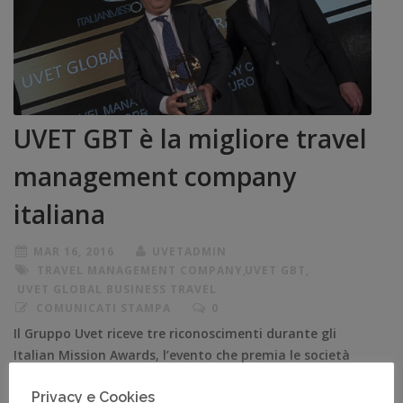
UVET GBT è la migliore travel
management company
italiana
MAR 16, 2016
UVETADMIN
TRAVEL MANAGEMENT COMPANY
,
UVET GBT
,
UVET GLOBAL BUSINESS TRAVEL
COMUNICATI STAMPA
0
Il Gruppo Uvet riceve tre riconoscimenti durante gli
Italian Mission Awards, l’evento che premia le società
attive nel business travel.
Privacy e Cookies