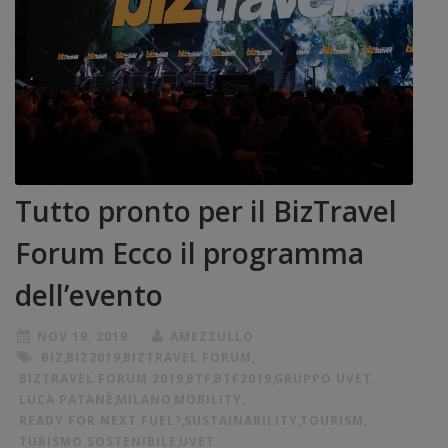
Tutto pronto per il BizTravel
Forum Ecco il programma
dell’evento
NOV 19, 2019
AMEZZULLO
BIZ
,
BIZ2019
,
BIZTRAVEL FORUM
,
BIZTRAVEL FORUM 2019
,
BTF
,
BTF2019
,
GRUPPO UVET
,
LUCA PATANÈ
,
MILANO
,
MOBILITY
,
READY FOR NEXT FUEL?
,
SUSTAINABILITY
,
TOURISM
,
TURISMO SOSTENIBILE
,
UVET