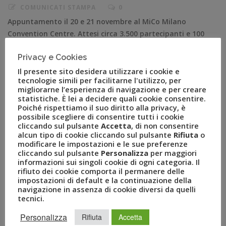
COMUNICATI STAMPA
0
Appuntamento il 20 e 21 novembre al MiCo Milano
Convention Centre. Attesi circa 3.500 partecipanti e 100
operatori del settore. I relatori del Forum d’Apertura
Privacy e Cookies
sono: Luca Patanè, Presidente del Gruppo Uvet, Bernabò
Bocca, Presidente di Federalberghi, Paola Corna
Il presente sito desidera utilizzare i cookie e
tecnologie simili per facilitarne l'utilizzo, per
Pellegrini, CEO di Allianz Partners, Valerio De Molli,
migliorarne l’esperienza di navigazione e per creare
Managing Partner e Amministratore Delegato di
statistiche. È lei a decidere quali cookie consentire.
European House […]
Poiché rispettiamo il suo diritto alla privacy, è
possibile scegliere di consentire tutti i cookie
cliccando sul pulsante
Accetta
, di non consentire
alcun tipo di cookie cliccando sul pulsante
Rifiuta
o
modificare le impostazioni e le sue preferenze
cliccando sul pulsante
Personalizza
per maggiori
informazioni sui singoli cookie di ogni categoria. Il
rifiuto dei cookie comporta il permanere delle
impostazioni di default e la continuazione della
navigazione in assenza di cookie diversi da quelli
tecnici.
Personalizza
Rifiuta
Accetta