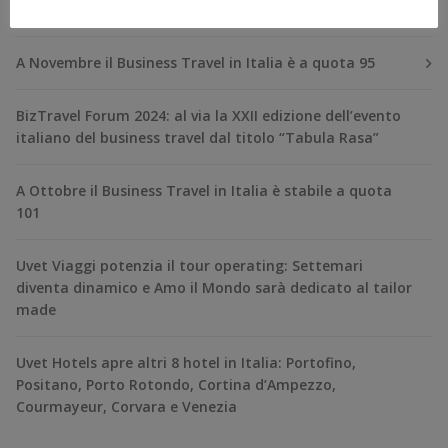
RECENT POSTS
A Novembre il Business Travel in Italia è a quota 95
BizTravel Forum 2024: al via la XXII edizione dell’evento
italiano del business travel dal titolo “Tabula Rasa”
A Ottobre il Business Travel in Italia è stabile a quota
101
Uvet Viaggi potenzia il tour operating: Settemari
diventa dinamico e Amo il Mondo sarà dedicato al tailor
made
Uvet Hotels apre altri 8 hotel in Italia: Portofino,
Positano, Porto Rotondo, Cortina d’Ampezzo,
Courmayeur, Corvara e Venezia