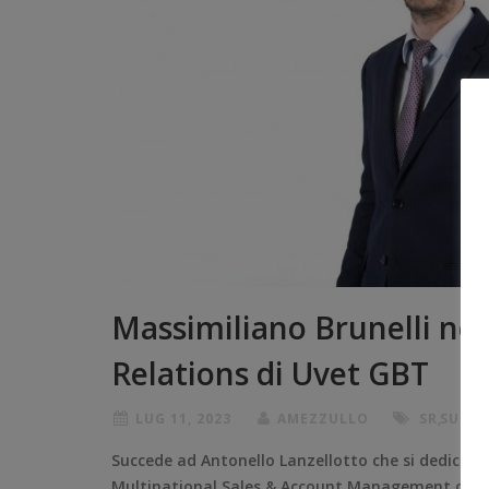
Massimiliano Brunelli no
Relations di Uvet GBT
LUG 11, 2023
AMEZZULLO
SR
,
SUPPL
Succede ad Antonello Lanzellotto che si dedicherà
Multinational Sales & Account Management di Uvet