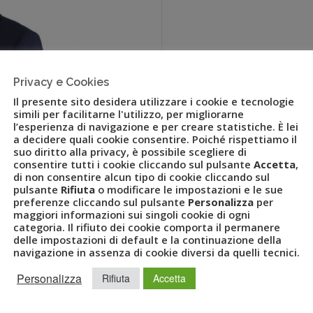
Privacy e Cookies
Il presente sito desidera utilizzare i cookie e tecnologie
simili per facilitarne l'utilizzo, per migliorarne
l’esperienza di navigazione e per creare statistiche. È lei
a decidere quali cookie consentire. Poiché rispettiamo il
suo diritto alla privacy, è possibile scegliere di
consentire tutti i cookie cliccando sul pulsante
Accetta
,
di non consentire alcun tipo di cookie cliccando sul
pulsante
Rifiuta
o modificare le impostazioni e le sue
preferenze cliccando sul pulsante
Personalizza
per
minato nuovo head of Supplier
maggiori informazioni sui singoli cookie di ogni
categoria. Il rifiuto dei cookie comporta il permanere
delle impostazioni di default e la continuazione della
navigazione in assenza di cookie diversi da quelli tecnici.
IER RELATIONS
,
UVET
COMUNICATI STAMPA
0
Personalizza
Rifiuta
Accetta
 così esclusivamente al ruolo strategico di Head of
 GBT Uvet Global Business Travel – la joint venture tra il