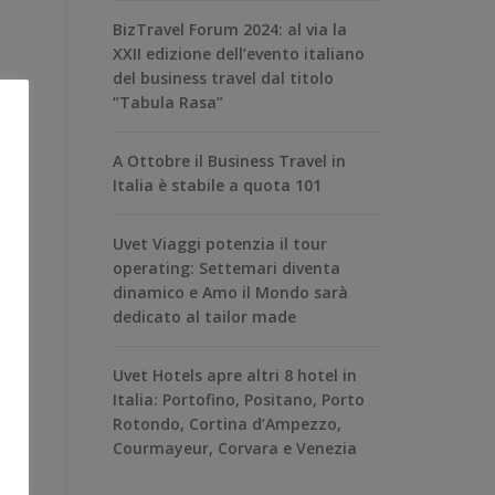
BizTravel Forum 2024: al via la
XXII edizione dell’evento italiano
del business travel dal titolo
“Tabula Rasa”
A Ottobre il Business Travel in
Italia è stabile a quota 101
Uvet Viaggi potenzia il tour
operating: Settemari diventa
dinamico e Amo il Mondo sarà
dedicato al tailor made
Uvet Hotels apre altri 8 hotel in
Italia: Portofino, Positano, Porto
Rotondo, Cortina d’Ampezzo,
Courmayeur, Corvara e Venezia