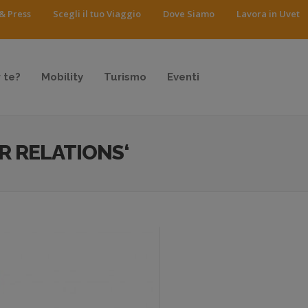
& Press
Scegli il tuo Viaggio
Dove Siamo
Lavora in Uvet
 te?
Mobility
Turismo
Eventi
R RELATIONS‘