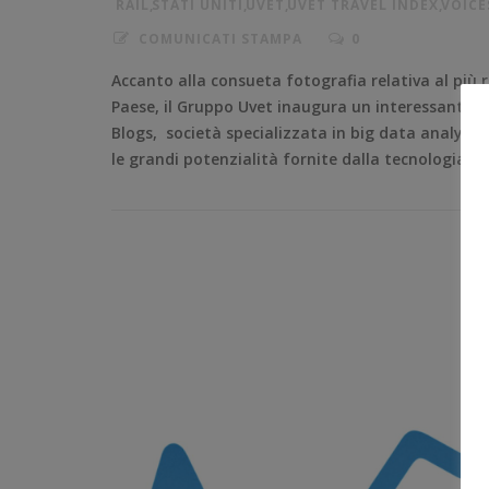
RAIL
,
STATI UNITI
,
UVET
,
UVET TRAVEL INDEX
,
VOICE
COMUNICATI STAMPA
0
Accanto alla consueta fotografia relativa al più 
Paese, il Gruppo Uvet inaugura un interessante p
Blogs, società specializzata in big data analysis
le grandi potenzialità fornite dalla tecnologia e 