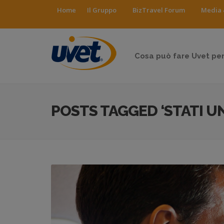
Home
Il Gruppo
BizTravel Forum
Media 
Cosa può fare Uvet per
POSTS TAGGED ‘STATI UN