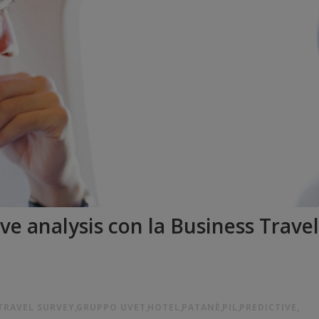
ive analysis con la Business Travel
TRAVEL SURVEY
,
GRUPPO UVET
,
HOTEL
,
PATANÈ
,
PIL
,
PREDICTIVE
,