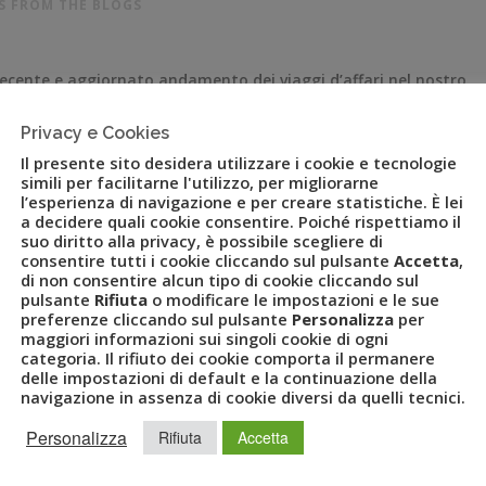
S FROM THE BLOGS
recente e aggiornato andamento dei viaggi d’affari nel nostro
rogetto “predittivo” avviato con il sostegno di VOICES from the
, che arricchisce la consueta Business Travel Survey sfruttando
Privacy e Cookies
[…]
Il presente sito desidera utilizzare i cookie e tecnologie
simili per facilitarne l'utilizzo, per migliorarne
l’esperienza di navigazione e per creare statistiche. È lei
a decidere quali cookie consentire. Poiché rispettiamo il
suo diritto alla privacy, è possibile scegliere di
consentire tutti i cookie cliccando sul pulsante
Accetta
,
di non consentire alcun tipo di cookie cliccando sul
pulsante
Rifiuta
o modificare le impostazioni e le sue
preferenze cliccando sul pulsante
Personalizza
per
maggiori informazioni sui singoli cookie di ogni
categoria. Il rifiuto dei cookie comporta il permanere
delle impostazioni di default e la continuazione della
navigazione in assenza di cookie diversi da quelli tecnici.
Personalizza
Rifiuta
Accetta