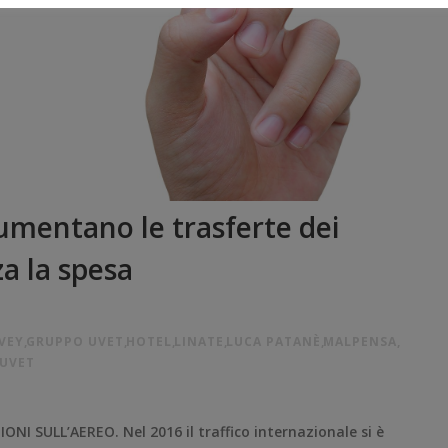
umentano le trasferte dei
a la spesa
VEY
,
GRUPPO UVET
,
HOTEL
,
LINATE
,
LUCA PATANÈ
,
MALPENSA
,
,
UVET
I SULL’AEREO. Nel 2016 il traffico internazionale si è