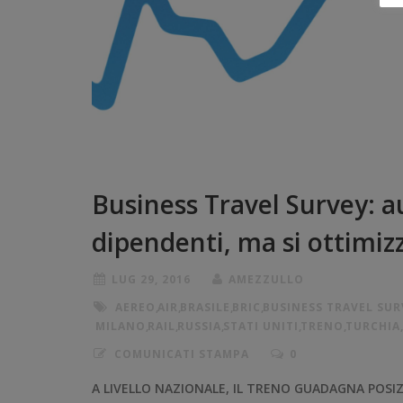
Business Travel Survey: a
dipendenti, ma si ottimizz
LUG 29, 2016
AMEZZULLO
AEREO
,
AIR
,
BRASILE
,
BRIC
,
BUSINESS TRAVEL SUR
MILANO
,
RAIL
,
RUSSIA
,
STATI UNITI
,
TRENO
,
TURCHIA
COMUNICATI STAMPA
0
A LIVELLO NAZIONALE, IL TRENO GUADAGNA POSIZION