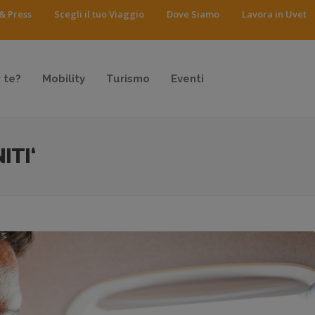
& Press
Scegli il tuo Viaggio
Dove Siamo
Lavora in Uvet
 te?
Mobility
Turismo
Eventi
ITI‘