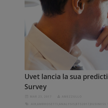
Uvet lancia la sua predict
Survey
MAR 23, 2017
AMEZZULLO
AIR
,
AMBROSETTI
,
ANALYSIS
,
BTS2017
,
BUSINESS 