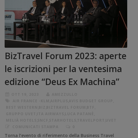
BizTravel Forum 2023: aperte
le iscrizioni per la ventesima
edizione “Deus Ex Machina”
OTT 19, 2023
AMEZZULLO
AIR FRANCE -KLM
,
AIRPLUS
,
AVIS BUDGET GROUP
,
BEST WESTERN
,
BIZ
,
BIZTRAVEL FORUM
,
BTF
,
GRUPPO UVET
,
ITA AIRWAYS
,
LUCA PATANÈ
,
MELIÀ HOTELS
,
SNCF
,
STARHOTELS
,
TRAVELPORT
,
UVET
COMUNICATI STAMPA
0
Torna l’evento di riferimento della Business Travel