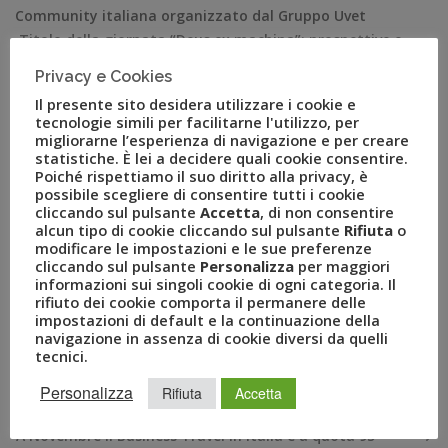
Community italiana organizzato dal Gruppo Uvet
Titolo della giornata “Deus ex machina”: prospettive e
scenari dei settori travel e turismo italiani tra i temi al
Privacy e Cookies
centro dei 4 forum della giornata Aperte da oggi le
Il presente sito desidera utilizzare i cookie e
iscrizioni per l’edizione 2023 di BizTravel Forum, l’evento
tecnologie simili per facilitarne l'utilizzo, per
organizzato dal Gruppo Uvet […]
migliorarne l’esperienza di navigazione e per creare
statistiche. È lei a decidere quali cookie consentire.
Poiché rispettiamo il suo diritto alla privacy, è
possibile scegliere di consentire tutti i cookie
cliccando sul pulsante
Accetta
, di non consentire
alcun tipo di cookie cliccando sul pulsante
Rifiuta
o
modificare le impostazioni e le sue preferenze
cliccando sul pulsante
Personalizza
per maggiori
informazioni sui singoli cookie di ogni categoria. Il
rifiuto dei cookie comporta il permanere delle
impostazioni di default e la continuazione della
navigazione in assenza di cookie diversi da quelli
tecnici.
RECENT POSTS
Personalizza
Rifiuta
Accetta
A Novembre il Business Travel in Italia è a quota 95