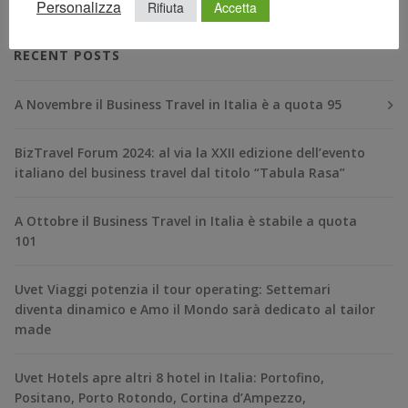
Personalizza
Rifiuta
Accetta
RECENT POSTS
A Novembre il Business Travel in Italia è a quota 95
BizTravel Forum 2024: al via la XXII edizione dell’evento
italiano del business travel dal titolo “Tabula Rasa”
A Ottobre il Business Travel in Italia è stabile a quota
101
Uvet Viaggi potenzia il tour operating: Settemari
diventa dinamico e Amo il Mondo sarà dedicato al tailor
made
Uvet Hotels apre altri 8 hotel in Italia: Portofino,
Positano, Porto Rotondo, Cortina d’Ampezzo,