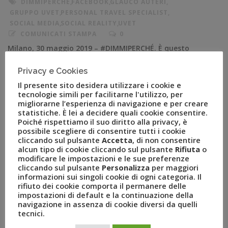
DIMMIPERCHÈ
,
FACEBOOK
,
GLAUCO AUTERI
,
GRUPPO UVET
,
PERSONAL TRAVEL SPECIALIST
,
SOCIAL MEDIA
,
SOCIAL REALITY
,
UVET
COMUNICATI STAMPA
0
Milano, 30 maggio 2019 – #DIMMIPERCHÉ. È questo
l’hashtag scelto da Uvet Personal Travel Specialist per la
Privacy e Cookies
sua nuova campagna social che partirà su Facebook dal
Il presente sito desidera utilizzare i cookie e
3 Giugno Saranno direttamente i Personal Travel
tecnologie simili per facilitarne l'utilizzo, per
Specialist, attraverso dei brevi video informativi, a
migliorarne l’esperienza di navigazione e per creare
condurre la campagna di “social reality”. I Personal
statistiche. È lei a decidere quali cookie consentire.
Poiché rispettiamo il suo diritto alla privacy, è
Travel Specialist sono cento professionisti presenti su
possibile scegliere di consentire tutti i cookie
[…]
cliccando sul pulsante
Accetta
, di non consentire
alcun tipo di cookie cliccando sul pulsante
Rifiuta
o
modificare le impostazioni e le sue preferenze
cliccando sul pulsante
Personalizza
per maggiori
informazioni sui singoli cookie di ogni categoria. Il
rifiuto dei cookie comporta il permanere delle
impostazioni di default e la continuazione della
navigazione in assenza di cookie diversi da quelli
tecnici.