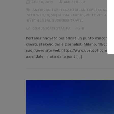
GIU 18, 2019
AMEZZULLO
AMERICAN EXPRESS
,
AMERICAN EXPRESS GLOBA
SITO WEB
,
SNJ
,
SNJ MEDIA STUDIO
,
UVET
,
UVET AMER
UVET GLOBAL BUSINESS TRAVEL
COMUNICATI STAMPA
0
Portale rinnovato per offrire un punto d’incontro
clienti, stakeholder e giornalisti Milano, 18/06/ 
suo nuovo sito web https://www.uvetgbt.com/. La so
aziendale – nata dalla joint […]