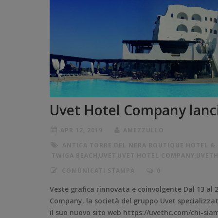
Uvet Hotel Company lanci
APR 12, 2019
AMEZZULLO
ANTICA TORRE DEL NERA BOUTIQUE HOTEL &
TWIGA BEACH
,
UVET
,
UVET HOTEL COMPANY
,
UVET
COMUNICATI STAMPA
0
Veste grafica rinnovata e coinvolgente Dal 13 al 2
Company, la società del gruppo Uvet specializzata
il suo nuovo sito web https://uvethc.com/chi-sia