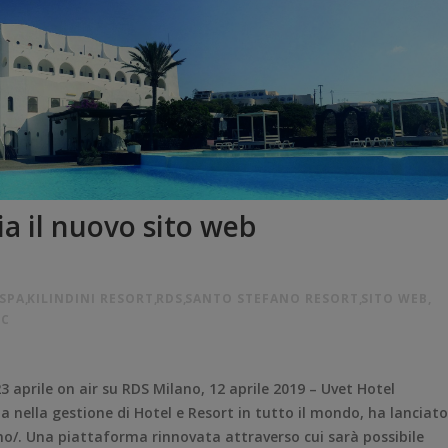
a il nuovo sito web
 SPA
,
KILINDINI RESORT
,
RDS
,
SANTO STEFANO RESORT
,
SITO WEB
,
HC
3 aprile on air su RDS Milano, 12 aprile 2019 – Uvet Hotel
 nella gestione di Hotel e Resort in tutto il mondo, ha lanciato
mo/. Una piattaforma rinnovata attraverso cui sarà possibile