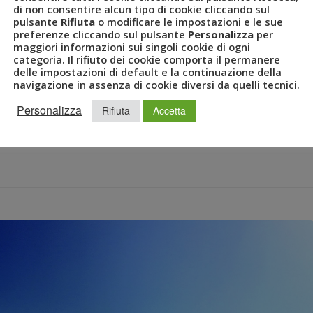
di non consentire alcun tipo di cookie cliccando sul
pulsante
Rifiuta
o modificare le impostazioni e le sue
L BUSINESS TRAVEL
,
GRUPPO UVET
,
SITO
,
SITO INTERNET
,
preferenze cliccando sul pulsante
Personalizza
per
ICAN EXPRESS GLOBAL BUSINESS TRAVEL
,
UVET GBT
,
maggiori informazioni sui singoli cookie di ogni
categoria. Il rifiuto dei cookie comporta il permanere
delle impostazioni di default e la continuazione della
navigazione in assenza di cookie diversi da quelli tecnici.
 tra la società e la community di business traveller, aziende
Personalizza
Rifiuta
Accetta
2019 – Uvet American Express Global Business Travel ha lanciato il
cietà leader nell’offerta di servizi e soluzioni per la mobility