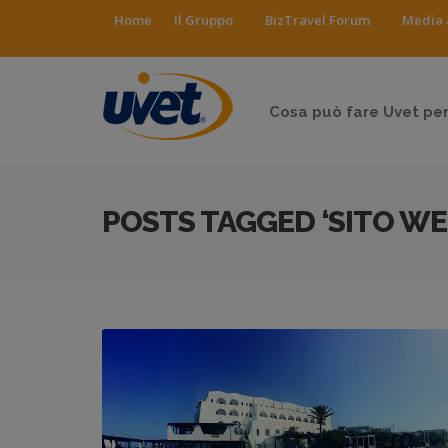
Home
Il Gruppo
BizTravel Forum
Media 
Cosa può fare Uvet per
POSTS TAGGED ‘SITO WE