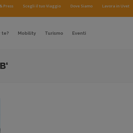
& Press
Scegli il tuo Viaggio
Dove Siamo
Lavora in Uvet
 te?
Mobility
Turismo
Eventi
B‘