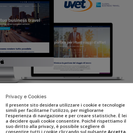
Privacy e Cookies
Il presente sito desidera utilizzare i cookie e tecnologie
bal Business Travel lancia il
simili per facilitarne l'utilizzo, per migliorarne
l’esperienza di navigazione e per creare statistiche. È lei
a decidere quali cookie consentire. Poiché rispettiamo il
suo diritto alla privacy, è possibile scegliere di
consentire tutti i cookie cliccando sul pulsante
Accetta
,