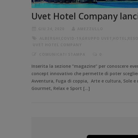
Uvet Hotel Company lancia
GIU 24, 2020
AMEZZULLO
ALBERGHI
,
COVID-19
,
GRUPPO UVET
,
HOTEL
,
RES
UVET HOTEL COMPANY
COMUNICATI STAMPA
0
Inserita la sezione “magazine” per conoscere ev
concept innovativo che permette di poter sceglier
Avventura, Fuga di coppia, Arte e cultura, Sole e
Gourmet, Relax e Sport […]