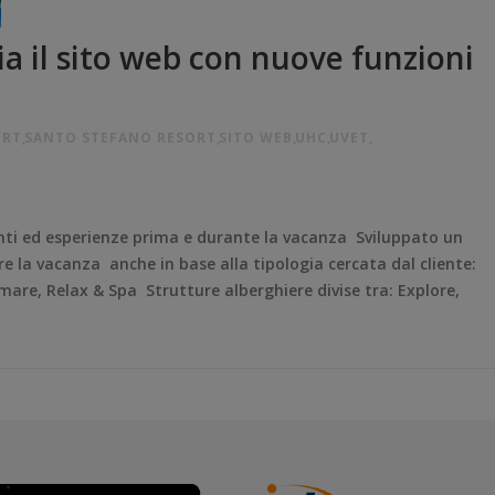
 il sito web con nuove funzioni
ORT
,
SANTO STEFANO RESORT
,
SITO WEB
,
UHC
,
UVET
,
enti ed esperienze prima e durante la vacanza Sviluppato un
e la vacanza anche in base alla tipologia cercata dal cliente:
 mare, Relax & Spa Strutture alberghiere divise tra: Explore,