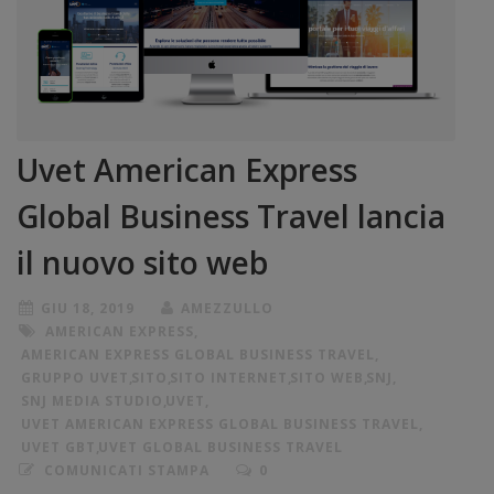
Uvet American Express
Global Business Travel lancia
il nuovo sito web
GIU 18, 2019
AMEZZULLO
AMERICAN EXPRESS
,
AMERICAN EXPRESS GLOBAL BUSINESS TRAVEL
,
GRUPPO UVET
,
SITO
,
SITO INTERNET
,
SITO WEB
,
SNJ
,
SNJ MEDIA STUDIO
,
UVET
,
UVET AMERICAN EXPRESS GLOBAL BUSINESS TRAVEL
,
UVET GBT
,
UVET GLOBAL BUSINESS TRAVEL
COMUNICATI STAMPA
0