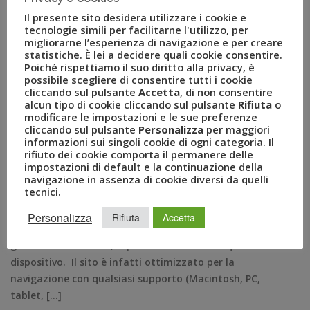
Il presente sito desidera utilizzare i cookie e
tecnologie simili per facilitarne l'utilizzo, per
migliorarne l’esperienza di navigazione e per creare
statistiche. È lei a decidere quali cookie consentire.
Gruppo Uvet: è online il
Poiché rispettiamo il suo diritto alla privacy, è
possibile scegliere di consentire tutti i cookie
cliccando sul pulsante
Accetta
, di non consentire
nuovo sito
alcun tipo di cookie cliccando sul pulsante
Rifiuta
o
modificare le impostazioni e le sue preferenze
cliccando sul pulsante
Personalizza
per maggiori
GIU 16, 2016
AMEZZULLO
informazioni sui singoli cookie di ogni categoria. Il
GRUPPO UVET
,
SITO INTERNET
,
TWEET
rifiuto dei cookie comporta il permanere delle
COMUNICATI STAMPA
0
impostazioni di default e la continuazione della
navigazione in assenza di cookie diversi da quelli
Le notizie di approfondimento verranno pubblicate
tecnici.
direttamente tramite tweet in tempo reale in
homepage. Milano, 16 Giugno – E’ online il nuovo sito
Personalizza
Rifiuta
Accetta
(www.uvet.com) del Gruppo Uvet che, rinnovato sia nella
grafica sia nello stile, si presenta fruibile da qualsiasi
dispositivo. Il sito è infatti ottimizzato per la
navigazione con qualsiasi supporto (Macintosh, PC,
tablet, […]