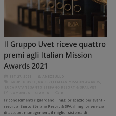
Il Gruppo Uvet riceve quattro
premi agli Italian Mission
Awards 2021
SET 27, 2021
AMEZZULLO
GRUPPO UVET
,
IMA 2021
,
ITALIAN MISSION AWARDS
,
LUCA PATANÈ
,
SANTO STEFANO RESORT & SPA
,
UVET
COMUNICATI STAMPA
0
I riconoscimenti riguardano il miglior spazio per eventi-
resort al Santo Stefano Resort & SPA, il miglior servizio
di account management, il miglior sistema di