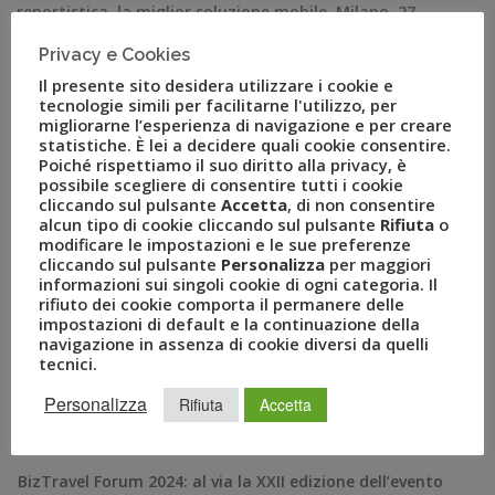
reportistica, la miglior soluzione mobile Milano, 27
settembre 2021 – Il Gruppo Uvet – polo italiano del
Privacy e Cookies
turismo, leader nella fornitura di servizi e soluzioni
Il presente sito desidera utilizzare i cookie e
innovative per viaggi leisure, mobility management […]
tecnologie simili per facilitarne l'utilizzo, per
migliorarne l’esperienza di navigazione e per creare
statistiche. È lei a decidere quali cookie consentire.
Poiché rispettiamo il suo diritto alla privacy, è
possibile scegliere di consentire tutti i cookie
cliccando sul pulsante
Accetta
, di non consentire
alcun tipo di cookie cliccando sul pulsante
Rifiuta
o
modificare le impostazioni e le sue preferenze
cliccando sul pulsante
Personalizza
per maggiori
informazioni sui singoli cookie di ogni categoria. Il
rifiuto dei cookie comporta il permanere delle
impostazioni di default e la continuazione della
navigazione in assenza di cookie diversi da quelli
tecnici.
RECENT POSTS
Personalizza
Rifiuta
Accetta
A Novembre il Business Travel in Italia è a quota 95
BizTravel Forum 2024: al via la XXII edizione dell’evento