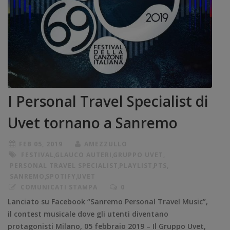
I Personal Travel Specialist di
Uvet tornano a Sanremo
FEB 05, 2019
AMEZZULLO
FESTIVAL
,
GLAUCO AUTERI
,
GRUPPO UVET
,
PERSONAL TRAVEL SPECIALIST
,
PLAYLIST
,
PTS
,
SANREMO
,
SPOTIFY
,
UVET
COMUNICATI STAMPA
0
Lanciato su Facebook “Sanremo Personal Travel Music”,
il contest musicale dove gli utenti diventano
protagonisti Milano, 05 febbraio 2019 – Il Gruppo Uvet,