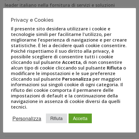
leader italiano nella fornitura di servizi e soluzioni
innovative per viaggi leisure e business, torna a
Privacy e Cookies
Sanremo con i Personal Travel Specialist. In occasione
della 69esima edizione del Festival lancerà l’iniziativa
Il presente sito desidera utilizzare i cookie e
tecnologie simili per facilitarne l'utilizzo, per
Facebook […]
migliorarne l’esperienza di navigazione e per creare
statistiche. È lei a decidere quali cookie consentire.
Poiché rispettiamo il suo diritto alla privacy, è
possibile scegliere di consentire tutti i cookie
cliccando sul pulsante
Accetta
, di non consentire
alcun tipo di cookie cliccando sul pulsante
Rifiuta
o
modificare le impostazioni e le sue preferenze
cliccando sul pulsante
Personalizza
per maggiori
informazioni sui singoli cookie di ogni categoria. Il
rifiuto dei cookie comporta il permanere delle
impostazioni di default e la continuazione della
navigazione in assenza di cookie diversi da quelli
tecnici.
RECENT POSTS
Personalizza
Rifiuta
Accetta
A Novembre il Business Travel in Italia è a quota 95