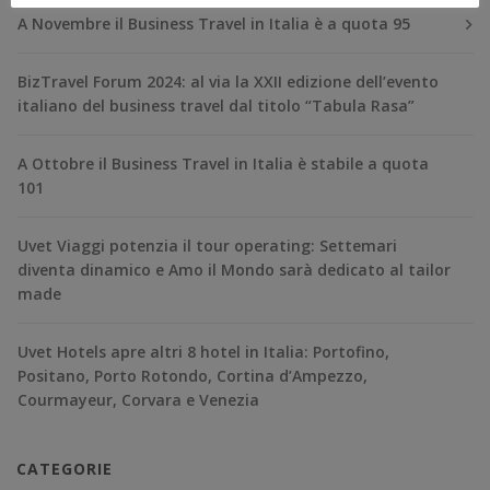
A Novembre il Business Travel in Italia è a quota 95
BizTravel Forum 2024: al via la XXII edizione dell’evento
italiano del business travel dal titolo “Tabula Rasa”
A Ottobre il Business Travel in Italia è stabile a quota
101
Uvet Viaggi potenzia il tour operating: Settemari
diventa dinamico e Amo il Mondo sarà dedicato al tailor
made
Uvet Hotels apre altri 8 hotel in Italia: Portofino,
Positano, Porto Rotondo, Cortina d’Ampezzo,
Courmayeur, Corvara e Venezia
CATEGORIE