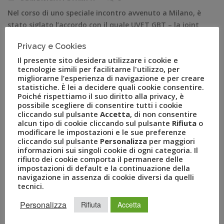
Nel corso di uno speciale incontro avvenuto a Milano, è
stato siglato l’accordo con il quale UVET GBT – la joint
venture tra il Gruppo Uvet e American Express Global
Privacy e Cookies
Business Travel leader italiano nelle soluzioni per i
Il presente sito desidera utilizzare i cookie e
viaggi d’affari – è entrato ufficialmente come partner
tecnologie simili per facilitarne l'utilizzo, per
del programma SAF Corporate del gruppo Air France-
migliorarne l’esperienza di navigazione e per creare
KLM. In […]
statistiche. È lei a decidere quali cookie consentire.
Poiché rispettiamo il suo diritto alla privacy, è
possibile scegliere di consentire tutti i cookie
cliccando sul pulsante
Accetta
, di non consentire
alcun tipo di cookie cliccando sul pulsante
Rifiuta
o
modificare le impostazioni e le sue preferenze
cliccando sul pulsante
Personalizza
per maggiori
informazioni sui singoli cookie di ogni categoria. Il
rifiuto dei cookie comporta il permanere delle
impostazioni di default e la continuazione della
navigazione in assenza di cookie diversi da quelli
tecnici.
Personalizza
Rifiuta
Accetta
RECENT POSTS