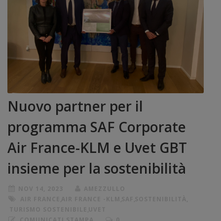
Nuovo partner per il
programma SAF Corporate
Air France-KLM e Uvet GBT
insieme per la sostenibilità
NOV 14, 2023
AMEZZULLO
AIR FRANCE
,
AIR FRANCE -KLM
,
SAF
,
SOSTENIBILITÀ
,
TURISMO SOSTENIBILE
,
UVET
COMUNICATI STAMPA
0